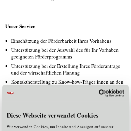
Unser Service
Einschätzung der Förderbarkeit Ihres Vorhabens
Unterstützung bei der Auswahl des für Ihr Vorhaben
geeigneten Förderprogramms
Unterstützung bei der Erstellung Ihres Förderantrags
und der wirtschaftlichen Planung
Kontaktherstellung zu Know-how-Träger:innen an den
Tiroler Hochschulen und außeruniversitären
Forschungseinrichtungen
Kontaktherstellung zu Wirtschaftspartner:innen
Diese Webseite verwendet Cookies
Gerne stehen Ihnen die Mitarbeiter:innen des Bereichs
Förderberatung & EU-Programme der Standortagentur
Wir verwenden Cookies, um Inhalte und Anzeigen auf unserer