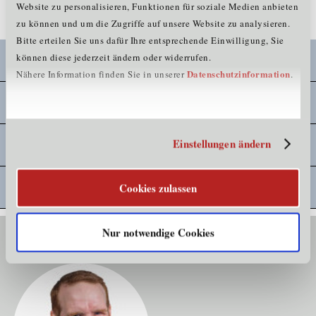
Tirol zur Verfügung!
Website zu personalisieren, Funktionen für soziale Medien anbieten
zu können und um die Zugriffe auf unsere Website zu analysieren.
Bitte erteilen Sie uns dafür Ihre entsprechende Einwilligung, Sie
können diese jederzeit ändern oder widerrufen.
Innovation in KMU
Datenschutzinformation
Nähere Information finden Sie in unserer
.
Kooperationsprojekte
Einstellungen ändern
InnovationsassistentIn
K-Regio enterprise
Cookies zulassen
Nur notwendige Cookies
Kontakt