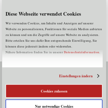
Diese Webseite verwendet Cookies
Wir verwenden Cookies, um Inhalte und Anzeigen auf unserer
Website zu personalisieren, Funktionen für soziale Medien anbieten
zu können und um die Zugriffe auf unsere Website zu analysieren.
Vom Rohstoff in den
Bitte erteilen Sie uns dafür Ihre entsprechende Einwilligung, Sie
Kreislauf: Tirol setzt auf…
können diese jederzeit ändern oder widerrufen.
Datenschutzinformation
Nähere Information finden Sie in unserer
.
Mehr erfahren
Interesse an einer Mitgliedschaft
Einstellungen ändern
Cookies zulassen
Werden Sie jetzt Teil des
Teams! Wir informieren Sie
Nur notwendige Cookies
gerne.