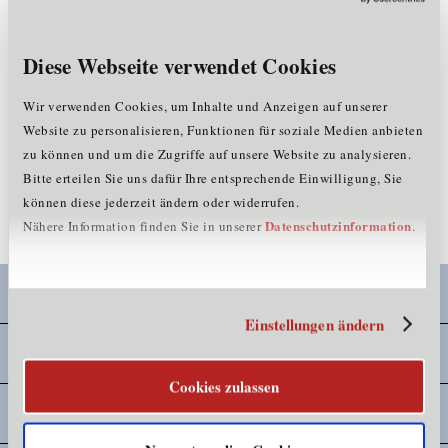
Diese Webseite verwendet Cookies
Wir verwenden Cookies, um Inhalte und Anzeigen auf unserer
Website zu personalisieren, Funktionen für soziale Medien anbieten
Haftungsausschluss: Der Inhalt dieser Seiten gibt allein die Meinung
zu können und um die Zugriffe auf unsere Website zu analysieren.
des Medieninhabers wieder. Die Europäische Kommission und die
Bitte erteilen Sie uns dafür Ihre entsprechende Einwilligung, Sie
OeAD GmbH haften nicht für die Nutzung der enthaltenen
können diese jederzeit ändern oder widerrufen.
Informationen.
Datenschutzinformation
Nähere Information finden Sie in unserer
.
Praktikumssuche
Einstellungen ändern
Vor dem Praktikum
Cookies zulassen
Learning Agreement