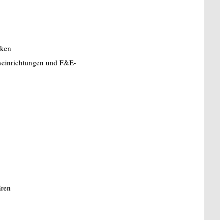
rken
seinrichtungen und F&E-
ären