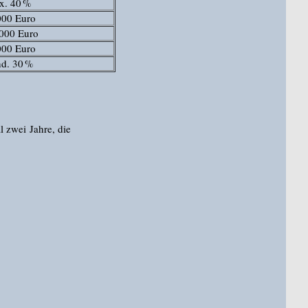
x. 40 %
000 Euro
.000 Euro
000 Euro
nd. 30 %
l zwei Jahre, die