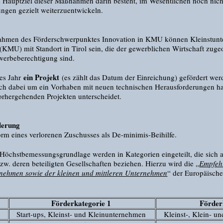
s Hauptziel dieser Maßnahmen darin besteht, im Wesentlichen noch nich
ungen gezielt weiterzuentwickeln.
hmen des Förderschwerpunktes Innovation in KMU können Kleinstunt
(KMU) mit Standort in Tirol sein, die der gewerblichen Wirtschaft zug
ewerbeberechtigung sind.
ein Projekt
es Jahr
(es zählt das Datum der Einreichung) gefördert wer
h dabei um ein Vorhaben mit neuen technischen Herausforderungen ha
 vorhergehenden Projekten unterscheidet.
derung
orm eines verlorenen Zuschusses als De-minimis-Beihilfe.
 Höchstbemessungsgrundlage werden in Kategorien eingeteilt, die sich
w. deren beteiligten Gesellschaften beziehen. Hierzu wird die „
Empfehl
ernehmen sowie der kleinen und mittleren Unternehmen
“ der Europäisc
Förderkategorie 1
Förder
Start-ups, Kleinst- und Kleinunternehmen
Kleinst-, Klein- u