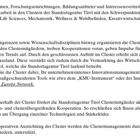
hmen, Forschungseinrichtungen, Bildungsanbieter und Interessensvertre
arbeit in den Clustern der Standortagentur Tirol mit den Schwerpunkte
Life Sciences, Mechatronik, Wellness & Wohlbefinden, Kreativwirtschaf
ngrenzen sowie Wissenschaftsdisziplinen hinweg organisieren die Clus
n Clustermitgliedern, treiben Kooperationen voran, geben Impulse f
en Trends auf. Durch den geschlossenen Auftritt im Cluster erhöht sich
Ausland. Diese verstärkt sich zudem durch die Vermarktung des Wirtsch
l, welche die Standortagentur Tirol laufend betreibt.
 Sie die Cluster dabei, Ihr unternehmensinternes Innovationsmanagement
 maßgeschneiderten Tools wie etwa dem „KMU-Instrument“ oder der Inn
e Europe Network.
rhalb der Cluster fördert die Standortagentur Tirol Clustermitglieder ak
en- und clusterübergreifenden Kooperation. So erschließen sich Ihnen als
h am Übergang einzelner Technologien und Stärkefelder.
operativen Ausrichtung der Cluster werden die Clustermanagements durc
edern, unterstützt.