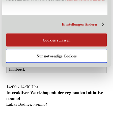
Challenge: Reuse und Recycling des Endprodukts - wie schaffe
ich es, dass meine Kund:innen unser Produkt am Ende des
Lebenszyklus wieder an uns retournieren?
Einstellungen ändern
Cookies zulassen
/ Freitag, 24. Juni 2022
Tag 5
Re-use Special
Nur notwendige Cookies
Zeit:
14:00 -17:00 Uhr
Ort
: Bachlechnerstraße 46 (ehemaliges Bauhaus), 6020
Innsbruck
14:00 - 14:30 Uhr
Interaktiver Workshop mit der regionalen Initiative
noamol
Lukas Bodner,
noamol