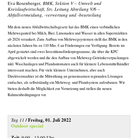
Eva Rosenberger,
BMK, Sektion V – Umwelt und
Kreislaufwirtschaft, Stv. Leitung Abteilung V/6 –
Abfallvermeidung, -verwertung und -beurteilung
Mit dem neuen Abfallwirtschaftsgesetz hat das BMK einen verbindlichen
Mehrweganteil bei Milch, Bier, Limonaden und Wasser in allen Supermärkten
ab 2024 verankert. Zum Aufbau von Mehrwegsystemen stellt das BMK in den
nächsten Jahren bis zu 110 Mio. € an Förderungen zur Verfügung. Bereits im
April gestartet sind zwei Investitionsförderprogramme, die über die KPC
abgewickelt werden und die den Aufbau von Mehrweg-Getränkeverpackungen
inkl. Waschanlagen und Pfandautomaten auch für kleinere Lebensmittelhändler
interessant machen. Für viele kleinere Unternehmen, aber auch
Direktvermarkter ist die Mitwirkung an gemeinsamen regionalen Lösungen
einfacher, als selbstständig ein Mehrweg- und Pfandsystem aufzubauen. Wir
bieten deshalb die Möglichkeit zur Vernetzung und stellen die neuen
Rahmenbedingungen vor.
/ Freitag, 01. Juli 2022
Tag 11
Outdoor special
Zeit
: 9:00 - 13:00 Uhr