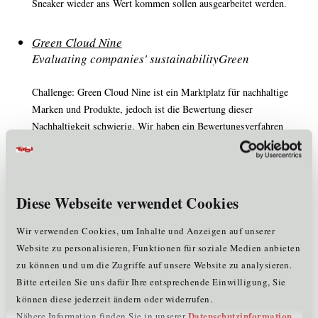
Sneaker wieder ans Wert kommen sollen ausgearbeitet werden.
Green Cloud Nine
Evaluating companies' sustainabilityGreen
Challenge: Green Cloud Nine ist ein Marktplatz für nachhaltige
Marken und Produkte, jedoch ist die Bewertung dieser
Nachhaltigkeit schwierig. Wir haben ein Bewertungsverfahren
entwickelt und würden uns über ihr Feedback und Ihren Input
freuen.
Liimmi
Diese Webseite verwendet Cookies
Macht multifunktionale Babyprodukte, die bei der
Familie bleiben. Das clevere Produktdesign
Wir verwenden Cookies, um Inhalte und Anzeigen auf unserer
ermöglicht eine längere Produktlebensdauer.
Website zu personalisieren, Funktionen für soziale Medien anbieten
Abfallminimierung und Verringerung der
zu können und um die Zugriffe auf unsere Website zu analysieren.
Plastikverschmutzung sind die nachhaltigen Ziele
Bitte erteilen Sie uns dafür Ihre entsprechende Einwilligung, Sie
unseres Geschäfts, um unseren Kindern eine bessere
können diese jederzeit ändern oder widerrufen.
Zukunft zu ermöglichen.
Datenschutzinformation
Nähere Information finden Sie in unserer
.