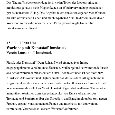
Das Thema Wiederverwendung ist in vielen Teilen des Lebens präsent,
mindestens genauso viele Möglichkeiten an Wiederverwendung teilzuhaben
gibt es in unserem Alltag. Das Angebot reicht von euren eigenen vier Wänden
bis zum öffentlichen Leben und macht Spaß und Sinn. In diesem interaktiven
Workshop werden die verschiedenen Partizipationsmöglichkeiten für
Privatpersonen erläutert
15:00 – 17:00 Uhr
​Workshop mit Kunststoff Innsbruck
Verein kunst-stoff Innsbruck
Plastik oder Kunststoff? Dem Rohstoff wird ein negatives Image
entgegengebracht: verschmutzte Skipisten, Müllberge und schwimmende Inseln
aus Abfall werden damit assoziiert. Unter Techniker*innen ist der Stoff pure
Kunst: ein Alleskönner und Hightechmaterial, das aus dem Alltag nicht mehr
weggedacht werden kann und ein wertvoller Rohstoff den es zu Sammeln und
Wiederverwenden gilt. Der Verein kunst-stoff gestaltet zu diesem Thema einen
interaktiver Workshop zum Recyclingzyklus von Kunststoffen: von der
Trennung und Sortierung über das Shreddern und Einschmelzen bis zum neuen
Produkt, ergänzt von spannenden Fakten und möchte so mit den weithin
verbreiteten Vorurteilen zu diesem Werkstoff aufräumen.