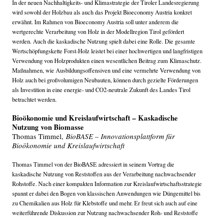
In der neuen Nachhaltigkeits- und Klimastrategie der Tiroler Landesregierung
wird sowohl der Holzbau als auch das Projekt Bioeconomy Austria konkret
erwähnt. Im Rahmen von Bioeconomy Austria soll unter anderem die
wertgerechte Verarbeitung von Holz in der Modellregion Tirol gefördert
werden. Auch die kaskadische Nutzung spielt dabei eine Rolle. Die gesamte
Wertschöpfungskette Forst-Holz leistet bei einer hochwertigen und langfristigen
Verwendung von Holzprodukten einen wesentlichen Beitrag zum Klimaschutz.
Maßnahmen, wie Ausbildungsoffensiven und eine vermehrte Verwendung von
Holz auch bei großvolumigen Neubauten, können durch gezielte Förderungen
als Investition in eine energie- und CO2-neutrale Zukunft des Landes Tirol
betrachtet werden.
Bioökonomie und Kreislaufwirtschaft – Kaskadische
Nutzung von Biomasse
Thomas Timmel,
BioBASE – Innovationsplattform für
Bioökonomie und Kreislaufwirtschaft
Thomas Timmel von der BioBASE adressiert in seinem Vortrag die
kaskadische Nutzung von Reststoffen aus der Verarbeitung nachwachsender
Rohstoffe. Nach einer kompakten Information zur Kreislaufwirtschaftsstrategie
spannt er dabei den Bogen von klassischen Anwendungen wie Düngemittel bis
zu Chemikalien aus Holz für Klebstoffe und mehr. Er freut sich auch auf eine
weiterführende Diskussion zur Nutzung nachwachsender Roh- und Reststoffe