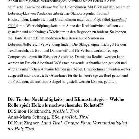
Anbau und regionale Verarbeitung des Nutzhanf bieten Potenziale für
heimische Landwirte ebenso wie für Unternehmen. Mit Blick auf den gesamten
Lebenszyklus von Produkten arbeitet sie Standortagentur Tirol mit
Hochschulen, Landwirten und Unternehmen unter dem Projekttitel
Alpenhanf
360°
daran, Wertschöpfungsketten im Sinne der Kreislaufwirtschaft neu zu
gestalten und nachhaltiges Wachstum in den Regionen zu fördern. So können
die Hanf-Blüten z.B. im medizinischen Bereich, die Samen im
Lebensmittelbereich Verwendung finden. Die Stängel eignen sich gut für den
Textilbereich, als Bau- und Dämmstoff und für Verbundwerkstoffe, sog.
Composites – etwa für Skis oder Skistöcke. Damit das Realität werden kann,
werden im Projekt Alpenhanf 360° etwa passende Anbauflächen gesucht und
wird an einheitlichen Anbaurichtlinien gearbeitet, Erntetechniken werden weiter
ausgereift und (industrielle) Abnehmer für die Ernteerträge an Bord geholt und
an Produkten, die aus dem Stängel hergestellt werden können, getüftelt.
Die Tiroler Nachhaltigkeits- und Klimastrategie – Welche
Rolle spielt Holz als nachwachsender Rohstoff?
DI Simon Holzknecht,
proHolz Tirol
Anna-Maria Schnegg, BSc,
proHolz Tirol
DI Kurt Ziegner,
Land Tirol, Gruppe Forst, Vorstandsmitglied
proHolz Tirol