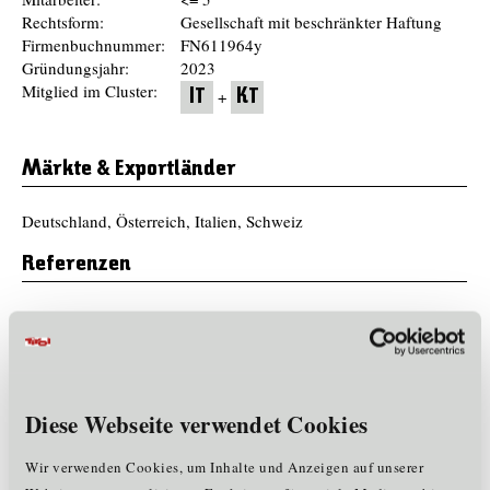
Rechtsform:
Gesellschaft mit beschränkter Haftung
Firmenbuchnummer:
FN611964y
Gründungsjahr:
2023
Mitglied im Cluster:
+
IT
KT
Märkte & Exportländer
Deutschland, Österreich, Italien, Schweiz
Referenzen
Total Energies, AEG, Bäko, ARAG, Controllino, Rowa-Moser
Produkte und Dienstleistungen
www.localmind.ai - Privacy AI Hardware & Cloud
Diese Webseite verwendet Cookies
www.chatmeister.ai - scalable AI solution with your data
www.morgendigital.com- individual AI, Web & Software
Wir verwenden Cookies, um Inhalte und Anzeigen auf unserer
solutions.com