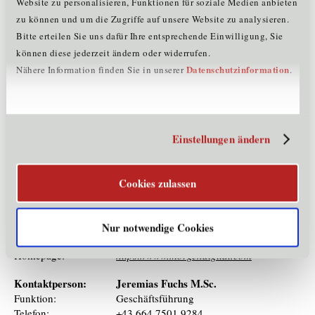
Website zu personalisieren, Funktionen für soziale Medien anbieten
Forschungs- & Innovationsprojekte
zu können und um die Zugriffe auf unsere Website zu analysieren.
Bitte erteilen Sie uns dafür Ihre entsprechende Einwilligung, Sie
2023: Langchain & AI Agents - automate tasks with AI
können diese jederzeit ändern oder widerrufen.
Before: Computer Vision & Image Recognition Prototyping -
Datenschutzinformation
Nähere Information finden Sie in unserer
.
developing an autonomous vehicle, building an autonomous
shop system with AI
Kontaktinformationen
Einstellungen ändern
Straße:
Leopoldstraße 20
PLZ:
6020
Cookies zulassen
Ort:
Innsbruck
Land:
Österreich
Telefon:
+4366475019284
Nur notwendige Cookies
E-Mail:
hallo@morgendigital.com
Homepage:
https://www.morgendigital.com
Kontaktperson:
Jeremias Fuchs M.Sc.
Funktion:
Geschäftsführung
Telefon:
+43 664 7501 9284