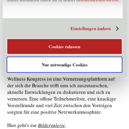
positiven Effekt sondern schaden sich teils sogar. Seine
Ambition ist es hier Aufklärung zu betreiben und ein
passende Angebote für Betriebe zu schnüren. Der
Cluster bleibt an dieser Idee dran und lädt alle ein sich
Einstellungen ändern
einzubringen. Mehr über den Workshop findet ihr im
Spa Camp Blog
.
Cookies zulassen
Ein Tag zum Interagieren, Informieren und
Diskutieren
Nur notwendige Cookies
Neben den vielen spannenden Inhalten war der Tag
geprägt von Austausch und Kennenlernen. Der Tiroler
Wellness Kongress ist eine Vernetzungsplattform auf
der sich die Branche trifft ums ich auszutauschen,
aktuelle Entwicklungen zu diskutieren und sich zu
vernetzen. Eine offene Teilnehmerliste, eine knackige
Vorstellrunde und viel Zeit zwischen den Vorträgen
sorgten für eine positive Netzwerkatmosphäre.
Hier geht's zur
Bildergalerie
.