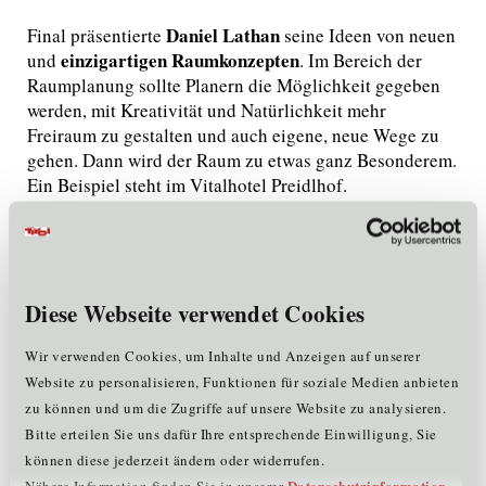
Daniel Lathan
Final präsentierte
seine Ideen von neuen
einzigartigen Raumkonzepten
und
. Im Bereich der
Raumplanung sollte Planern die Möglichkeit gegeben
werden, mit Kreativität und Natürlichkeit mehr
Freiraum zu gestalten und auch eigene, neue Wege zu
gehen. Dann wird der Raum zu etwas ganz Besonderem.
Ein Beispiel steht im Vitalhotel Preidlhof.
>>
zum Video
Erstmalig: Workshop für innovative Geschäftsideen –
Hier die Ergebnisse.
Diese Webseite verwendet Cookies
Zum ersten Mal boten wir parallel zu den Vorträgen am
Nachmittag einen geleiteten Workshop zur Entwicklung
Wir verwenden Cookies, um Inhalte und Anzeigen auf unserer
eigener Ideen an. Eine darf ich hier erwähnen. Es geht
Website zu personalisieren, Funktionen für soziale Medien anbieten
um das professionelle „Sauna Aufgießen“. Herr
Werlberger ist zertifizierter Saunameister und ein
zu können und um die Zugriffe auf unsere Website zu analysieren.
Experte wenn es um die richtige Anwendung geht.
Bitte erteilen Sie uns dafür Ihre entsprechende Einwilligung, Sie
Leider verhalten sich noch viel zu viele Menschen in
können diese jederzeit ändern oder widerrufen.
der Sauna falsch und erhalten so nicht den gewünschten
Datenschutzinformation
Nähere Information finden Sie in unserer
.