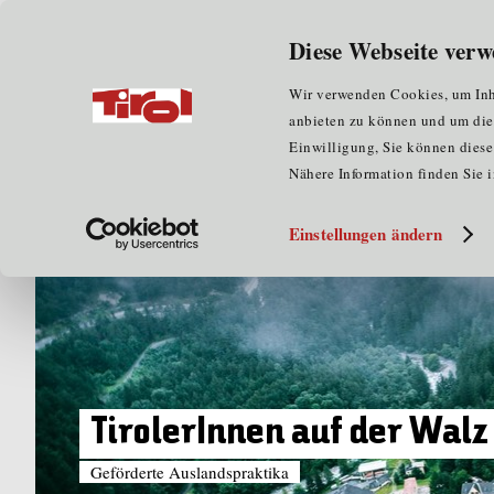
Wir über uns
für Unternehmen
Diese Webseite verw
Home
für EU-Praktika
Erasmus+
Wir verwenden Cookies, um Inha
anbieten zu können und um die Z
Einwilligung, Sie können diese 
Nähere Information finden Sie 
Einstellungen ändern
TirolerInnen auf der Walz
Geförderte Auslandspraktika