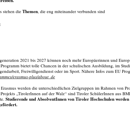
reiben.
Themen
 stehen die
, die eng miteinander verbunden sind
t
generation 2021 bis 2027 können noch mehr Europäerinnen und Europäe
Programm bietet tolle Chancen in der schulischen Ausbildung, im Stud
ugendarbeit, Freiwilligendienst oder im Sport. Nähere Infos zum EU Pr
grammes/erasmus-plus/about_de
rasmus werden die unterschiedlichen Zielgruppen im Rahmen von Proje
s Projekts „TirolerInnen auf der Walz“ sind Tiroler SchülerInnen aus BM
Studierende und AbsolventInnen von Tiroler Hochschulen werden ü
te.
efördert
.