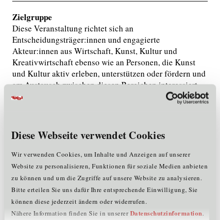
Zielgruppe
Diese Veranstaltung richtet sich an
Entscheidungsträger:innen und engagierte
Akteur:innen aus Wirtschaft, Kunst, Kultur und
Kreativwirtschaft ebenso wie an Personen, die Kunst
und Kultur aktiv erleben, unterstützen oder fördern und
am Austausch zwischen diesen Bereichen interessiert
sind.
Kosten
Die Teilnahme an der Veranstaltung ist kostenlos.
Diese Webseite verwendet Cookies
Anmeldung
Wir verwenden Cookies, um Inhalte und Anzeigen auf unserer
Die Teilnahme ist nur nach vorheriger
Online-
Website zu personalisieren, Funktionen für soziale Medien anbieten
Anmeldung
möglich. Plätze sind begrenzt. Es ist uns ein
zu können und um die Zugriffe auf unsere Website zu analysieren.
besonderes Anliegen, dass am Tisch alle Bereiche
Bitte erteilen Sie uns dafür Ihre entsprechende Einwilligung, Sie
ausgewogen vertreten sind - Wirtschaft, Kunst sowie die
können diese jederzeit ändern oder widerrufen.
Kreativwirtschaft. Nur so kann der gewünschte
Datenschutzinformation
Nähere Information finden Sie in unserer
.
Austausch in seiner Qualität entstehen.