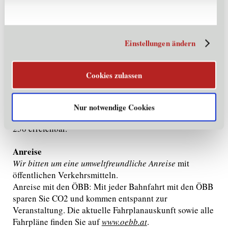
Eine Anmeldung ist erforderlich und gilt zunächst als
Reservierungsanfrage. Erst mit unserer Bestätigung ist
Ihre Teilnahme verbindlich.
Einstellungen ändern
Barrierefreiheit
Bei uns sind alle Menschen herzlichst willkommen.
Cookies zulassen
Freie Platzwahl: Wir stellen sicher, dass Gäste mit
Behinderung ihren bevorzugten Platz bekommen. Die
Ansprechpartnerin für Barrierefreiheit ist Barbara
Nur notwendige Cookies
Wille. Sie ist per
E-Mail
oder unter +43 676 843101-
250 erreichbar.
Anreise
Wir bitten um eine umweltfreundliche Anreise
mit
öffentlichen Verkehrsmitteln.
Anreise mit den ÖBB: Mit jeder Bahnfahrt mit den ÖBB
sparen Sie CO2 und kommen entspannt zur
Veranstaltung. Die aktuelle Fahrplanauskunft sowie alle
Fahrpläne finden Sie auf
www.oebb.at
.