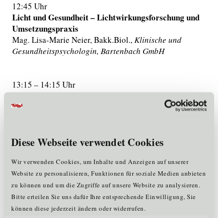
12:45 Uhr
Licht und Gesundheit – Lichtwirkungsforschung und
Umsetzungspraxis
Mag. Lisa-Marie Neier, Bakk.Biol.,
Klinische und
Gesundheitspsychologin, Bartenbach GmbH
13:15 – 14:15 Uhr
Mittagspause „Vernetzen und Genießen“
14:15 Uhr
Erfolgskonzept Gesundheitshotellerie – ein Best
Diese Webseite verwendet Cookies
Practice Beispiel
Wir verwenden Cookies, um Inhalte und Anzeigen auf unserer
Kurt Hummel,
Hoteldirektor im DAS SIEBEN – Vier
Sterne Superior Gesundheits-Resort, Hotel & SPA
Website zu personalisieren, Funktionen für soziale Medien anbieten
zu können und um die Zugriffe auf unsere Website zu analysieren.
14:45 Uhr
Bitte erteilen Sie uns dafür Ihre entsprechende Einwilligung, Sie
Wie kommunizierst du deine Urlaubserlebnisse?
können diese jederzeit ändern oder widerrufen.