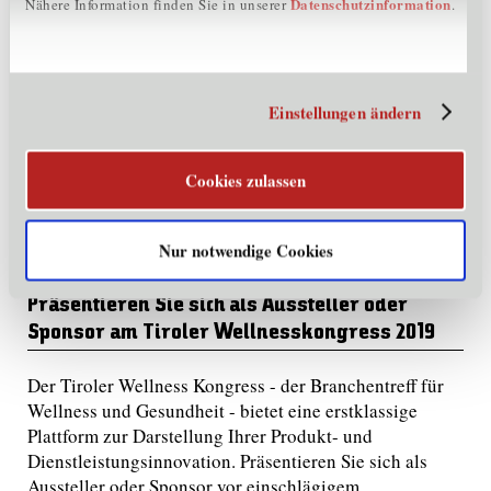
Neue Gäste gewinnen und bestehende Gäste
Datenschutzinformation
Nähere Information finden Sie in unserer
.
begeistern, im digitalen Zeitalter
Tobias Schrott, M.A.,
Gründer und Geschäftsführer
Giggle GmbH
Einstellungen ändern
Moderation: Mag. Robert Ranzi, Cluster Wellness Tirol
Cookies zulassen
Nur notwendige Cookies
Präsentieren Sie sich als Aussteller oder
Sponsor am Tiroler Wellnesskongress 2019
Der Tiroler Wellness Kongress - der Branchentreff für
Wellness und Gesundheit - bietet eine erstklassige
Plattform zur Darstellung Ihrer Produkt- und
Dienstleistungsinnovation. Präsentieren Sie sich als
Aussteller oder Sponsor vor einschlägige
m