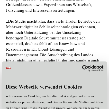
Größenklassen sowie ExpertInnen aus Wirtschaft,
Forschung und Interessensvertretungen.
„Die Studie macht klar, dass viele Tiroler Betriebe den
Mehrwert digitaler Schlüsseltechnologien erkennen,
aber noch Unterstützung bei der Umsetzung
benötigen.Digitale Souveränität ist strategisch
essenziell, doch es fehlt oft an Know-how und
Ressourcen in KI, Cloud-Lösungen und
Datenmanagement. Die Ausschreibung des Landes
bietet nicht nur eine gezielte Förderung, sondern auch
Vernetzung und Weiterbildungsmöglichkeiten – ein
entscheidender Impuls für selbstbestimmte
Marcus Hofer
Digitalisierung in Tirol“, erklärt
,
Geschäftsführer der Standortagentur Tirol.
Diese Webseite verwendet Cookies
Begleitung und Sichtbarkeit für geförderte Projekte
Wir verwenden Cookies, um Inhalte und Anzeigen auf unserer
Website zu personalisieren, Funktionen für soziale Medien anbieten
Gefördert werden Einzel- und Kooperationsprojekte
zu können und um die Zugriffe auf unsere Website zu analysieren.