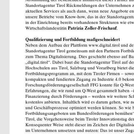
Standortagentur Tirol Rückmeldungen der Unternehmen zu
aktuellen Services als auch dann, wenn neue Angebote en
unsere Betriebe vom Know-how, das in der Standortagent
in der Einrichtung bereits vorhandenen Strukturen wie etw
Patrizia Zoller-Frischauf
Wirtschaftslandesrätin
.
Qualifizierung und Fortbildung maßgeschneidert
Neben dem Aufbau der Plattform www.digital.tirol und der
Standortagentur Tirol gemeinsam mit den Partnern Fortbi
zum Thema Digitalisierung. Dies geschieht ebenso auf Bas
„digital.tirol“. Dabei baut die Standortagentur Tirol au
Hochschulen aus Tirol, Salzburg und Vorarlberg bietet die
Fortbildungsprogramm an, mit dem Tiroler Firmen – sowoh
kompakten und fundierten Zugang zu Industrie 4.0 beko
Forschungsförderungsgesellschaft FFG konnte für Q-West 
Erfahrungen, die wir rund um Q-West gesammelt haben –i
Finanzierung durch Förderungen – werden wir weitere S
kostenlos anbieten. Inhaltlich wird es darum gehen, wie 
und Geschäftsprozesse optimiert werden können. So wie 
Fortbildungsangeboten um Bundesförderungen bemühen“,
Tirol, die Vorgehensweise beim Tiroler Innovationstag der 
Konsequenter Weise steht dieser im Zeichen der Digitalisi
im Unternehmen umsetzen und nutzen: Das ist unser Zug