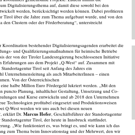
m Digitalisierungsthema auf, damit diese sowohl bei den
twickelt werden, berücksichtigt werden können. Dabei profitieren
ur Tirol über die Jahre zum Thema aufgebaut wurde, und von den
a den Clustern oder der Förderberatung“, unterstreicht
 Koordination bestehender Digitalisierungsagenden erarbeitet die
ldungs- und Qualifizierungsmaßnahmen für heimische Betriebe
is der von der Tiroler Landesregierung beschlossenen Initiative
f den Erfahrungen aus dem Projekt „Q-West“ auf. Zusammen mit
 Standortagentur Tirol seit Anfang des Jahres ein
l Unternehmensleitung als auch MitarbeiterInnen – einen
mmen. Von der Österreichischen
eine halbe Million Euro Fördergeld lukriert werden. „Mit den
n puncto Planung, inhaltlicher Gestaltung, Umsetzung und Co-
chulungen und Kurse entwickeln und ab 2018 den Unternehmen
neue Technologien profitabel eingesetzt und Produktionsweisen
bei Q-West werden wir uns auch bei diesen neuen
Marcus Hofer
 erklärt Dr.
, Geschäftsführer der Standortagentur
Standortagentur Tirol, der heute in Innsbruck stattfindet.
erung. „Wie funktioniert es, was bringt es, und wie kann ich das
ang zum Thema beim Innovationstag und der Mehrwert, den wir