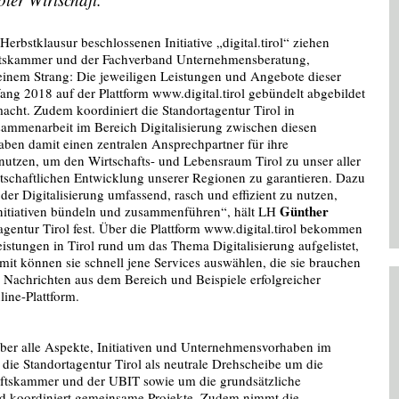
erbstklausur beschlossenen Initiative „digital.tirol“ ziehen
haftskammer und der Fachverband Unternehmensberatung,
einem Strang: Die jeweiligen Leistungen und Angebote dieser
g 2018 auf der Plattform www.digital.tirol gebündelt abgebildet
acht. Zudem koordiniert die Standortagentur Tirol in
mmenarbeit im Bereich Digitalisierung zwischen diesen
ben damit einen zentralen Ansprechpartner für ihre
 nutzen, um den Wirtschafts- und Lebensraum Tirol zu unser aller
rtschaftlichen Entwicklung unserer Regionen zu garantieren. Dazu
der Digitalisierung umfassend, rasch und effizient zu nutzen,
Günther
Initiativen bündeln und zusammenführen“, hält LH
gentur Tirol fest. Über die Plattform www.digital.tirol bekommen
eistungen in Tirol rund um das Thema Digitalisierung aufgelistet,
t können sie schnell jene Services auswählen, die sie brauchen
e Nachrichten aus dem Bereich und Beispiele erfolgreicher
ine-Plattform.
ber alle Aspekte, Initiativen und Unternehmensvorhaben im
 die Standortagentur Tirol als neutrale Drehscheibe um die
haftskammer und der UBIT sowie um die grundsätzliche
nd koordiniert gemeinsame Projekte. Zudem nimmt die