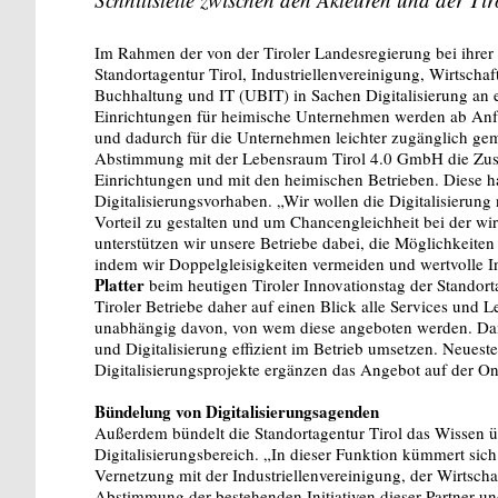
Im Rahmen der von der Tiroler Landesregierung bei ihrer H
Standortagentur Tirol, Industriellenvereinigung, Wirtsc
Buchhaltung und IT (UBIT) in Sachen Digitalisierung an 
Einrichtungen für heimische Unternehmen werden ab Anfan
und dadurch für die Unternehmen leichter zugänglich gem
Abstimmung mit der Lebensraum Tirol 4.0 GmbH die Zusa
Einrichtungen und mit den heimischen Betrieben. Diese ha
Digitalisierungsvorhaben. „Wir wollen die Digitalisierung
Vorteil zu gestalten und um Chancengleichheit bei der wi
unterstützen wir unsere Betriebe dabei, die Möglichkeiten 
indem wir Doppelgleisigkeiten vermeiden und wertvolle 
Platter
beim heutigen Tiroler Innovationstag der Standorta
Tiroler Betriebe daher auf einen Blick alle Services und L
unabhängig davon, von wem diese angeboten werden. Dami
und Digitalisierung effizient im Betrieb umsetzen. Neuest
Digitalisierungsprojekte ergänzen das Angebot auf der Onl
Bündelung von Digitalisierungsagenden
Außerdem bündelt die Standortagentur Tirol das Wissen ü
Digitalisierungsbereich. „In dieser Funktion kümmert sich
Vernetzung mit der Industriellenvereinigung, der Wirtsc
Abstimmung der bestehenden Initiativen dieser Partner u