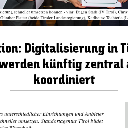
isierung schneller umsetzen können - vlnr: Eugen Stark (IV Tirol), Ch
LH Günther Platter (beide Tiroler Landesregierung), Karlheinz Töchterle
n: Digitalisierung in Ti
erden künftig zentral
koordiniert
s unterschiedlicher Einrichtungen und Anbieter
chneller umsetzen. Standortagentur Tirol bildet
oler Wirtschaft.