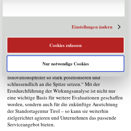
realisiert.
Tirol ist stark im Innovations-Bereich
Christian Helmenstein
Auch
, Mitglied des Vorstands
Einstellungen ändern
des Economica Instituts für Wirtschaftsforschung,
unterstreicht die Erkenntnisse der aktuellen
Wirkungsanalyse: „Die Standortagentur Tirol leistet bei
Cookies zulassen
den Unternehmensgründungen einen zentralen Beitrag,
die ausbezahlten Zuschüsse fließen zu einem großen
Nur notwendige Cookies
Teil in zukunftsträchtige Forschungs- und
Entwicklungsprojekte. Daher konnte sich Tirol beim
Innovationspfeiler so stark positionieren und
schlussendlich an die Spitze setzen.“ Mit der
Erstdurchführung der Wirkungsanalyse ist nicht nur
eine wichtige Basis für weitere Evaluationen geschaffen
worden, sondern auch für die zukünftige Ausrichtung
der Standortagentur Tirol – so kann sie weiterhin
zielgerichtet agieren und Unternehmen das passende
Serviceangebot bieten.