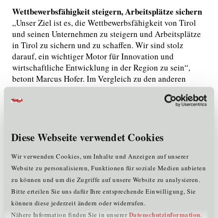
Wettbewerbsfähigkeit steigern, Arbeitsplätze sichern
„Unser Ziel ist es, die Wettbewerbsfähigkeit von Tirol
und seinen Unternehmen zu steigern und Arbeitsplätze
in Tirol zu sichern und zu schaffen. Wir sind stolz
darauf, ein wichtiger Motor für Innovation und
wirtschaftliche Entwicklung in der Region zu sein“,
betont Marcus Hofer. Im Vergleich zu den anderen
österreichischen Bundesländern hat Tirol eine niedrige
Arbeitslosenquote. „In den Unternehmen, die wir
unterstützen, sind über 128.000 Personen beschäftigt.
Die Anzahl der Arbeitsplätze der Mitglieder der Tiroler
Cluster hat sich zwischen 2009 und 2019 von etwa
Diese Webseite verwendet Cookies
28.000 auf über 54.000 fast verdoppelt und die Anzahl
der Mitglieder von 320 auf 542 erhöht“, fügt Hofer
Wir verwenden Cookies, um Inhalte und Anzeigen auf unserer
hinzu. Zudem konnten die von der Standortagentur
Website zu personalisieren, Funktionen für soziale Medien anbieten
Tirol begleiteten Betriebsansiedlungen von 2006 bis
zu können und um die Zugriffe auf unsere Website zu analysieren.
2022 von 11 auf 33 pro Jahr gesteigert werden. In den
Bitte erteilen Sie uns dafür Ihre entsprechende Einwilligung, Sie
vergangenen fünf Jahren wurden außerdem
können diese jederzeit ändern oder widerrufen.
durchschnittlich 11 Betriebserweiterungen pro Jahr
Datenschutzinformation
Nähere Information finden Sie in unserer
.