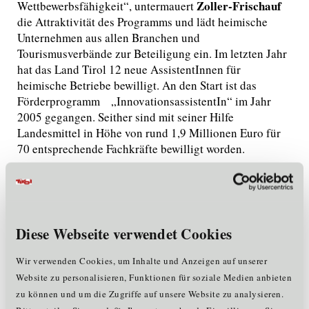
Zoller-Frischauf
Wettbewerbsfähigkeit“, untermauert
die Attraktivität des Programms und lädt heimische
Unternehmen aus allen Branchen und
Tourismusverbände zur Beteiligung ein. Im letzten Jahr
hat das Land Tirol 12 neue AssistentInnen für
heimische Betriebe bewilligt. An den Start ist das
Förderprogramm „InnovationsassistentIn“ im Jahr
2005 gegangen. Seither sind mit seiner Hilfe
Landesmittel in Höhe von rund 1,9 Millionen Euro für
70 entsprechende Fachkräfte bewilligt worden.
Von der Antragstellung bis zum eigenen
Innovationsassistenten
Am Anfang steht die Einreichung eines Technologie-,
Dienstleistungs- und Organisationsprojektes. Die
Diese Webseite verwendet Cookies
Einreichung erfolgt ausschließlich mittels ausgefüllten
Antrags im Ausschreibungszeitraum von 01. März 2012
Wir verwenden Cookies, um Inhalte und Anzeigen auf unserer
bis 30. April 2012. Unternehmen, die sich am
Website zu personalisieren, Funktionen für soziale Medien anbieten
Förderprogramm beteiligen, müssen ein ausformuliertes
zu können und um die Zugriffe auf unsere Website zu analysieren.
Innovationsprojekt verfolgen, für dessen Umsetzung