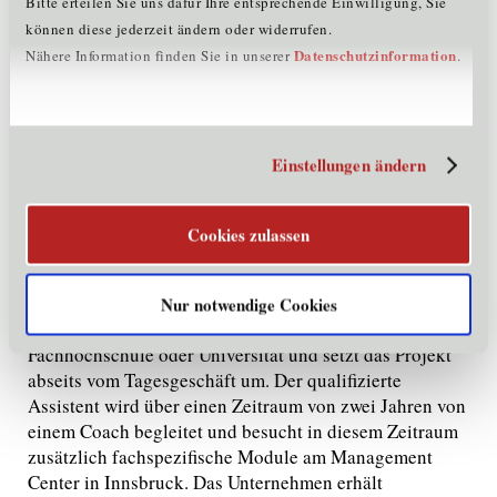
Bitte erteilen Sie uns dafür Ihre entsprechende Einwilligung, Sie
eine Innovationsassistentin oder ein
können diese jederzeit ändern oder widerrufen.
Innovationsassistent gefördert werden kann. „Um die
Datenschutzinformation
Nähere Information finden Sie in unserer
.
Eignung von Projekten abzuklären, empfiehlt sich vor
Antragsstellung die Vereinbarung eines
Beratungstermins mit den Förderberatern in der
Standortagentur Tirol“, informiert deren
Einstellungen ändern
Dr. Harald Gohm
Geschäftsführer
.
Wird das Innovationsprojekt bewilligt, stellt das
Cookies zulassen
betreffende Unternehmen einen neuen Mitarbeiter, die
sogenannte InnovationsassistentIn oder den
sogenannten Innovationsassistenten, ein. Diese oder
Nur notwendige Cookies
dieser ist Absolvent einer Höheren Lehranstalt,
Fachhochschule oder Universität und setzt das Projekt
abseits vom Tagesgeschäft um. Der qualifizierte
Assistent wird über einen Zeitraum von zwei Jahren von
einem Coach begleitet und besucht in diesem Zeitraum
zusätzlich fachspezifische Module am Management
Center in Innsbruck. Das Unternehmen erhält