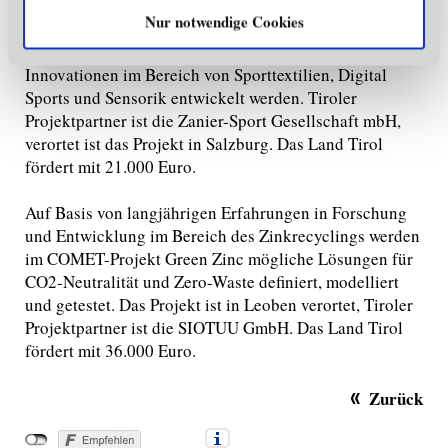
Nur notwendige Cookies
Im Rahmen des COMET-Projekts „Next Level of Digital
Motion in Sports, Fitness and Well-being“ sollen
Innovationen im Bereich von Sporttextilien, Digital
Sports und Sensorik entwickelt werden. Tiroler
Projektpartner ist die Zanier-Sport Gesellschaft mbH,
verortet ist das Projekt in Salzburg. Das Land Tirol
fördert mit 21.000 Euro.
Auf Basis von langjährigen Erfahrungen in Forschung
und Entwicklung im Bereich des Zinkrecyclings werden
im COMET-Projekt Green Zinc mögliche Lösungen für
CO2-Neutralität und Zero-Waste definiert, modelliert
und getestet. Das Projekt ist in Leoben verortet, Tiroler
Projektpartner ist die SIOTUU GmbH. Das Land Tirol
fördert mit 36.000 Euro.
Zurück