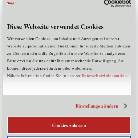
GmbH, SANDOZ GmbH, Sanubiom GmbH, Sinsoma
GmbH, Universität Innsbruck. Die Förderung des
Landes Tirol beträgt rund 800.000 Euro.
Diese Webseite verwendet Cookies
COMET Modul PlasmArc4Green beschäftigt sich mit
Wir verwenden Cookies, um Inhalte und Anzeigen auf unserer
der Reduktion des Verbrauchs fossiler Rohstoffe in
Website zu personalisieren, Funktionen für soziale Medien anbieten
metallurgischen Verfahren. Zudem sollen Prozesse
zu können und um die Zugriffe auf unsere Website zu analysieren.
mittels Lichtbogen elektrifiziert werden. Dieses Projekt
Bitte erteilen Sie uns dafür Ihre entsprechende Einwilligung, Sie
ist in Linz beheimatet, die Förderung des Landes Tirol
können diese jederzeit ändern oder widerrufen.
beträgt 200.000 Euro. Die Montanwerke Brixlegg AG ist
Datenschutzinformation
Nähere Information finden Sie in unserer
.
als Tiroler Partner mit dabei.
Das Ziel des COMET-Moduls Future Fuel Fundaments
in Graz besteht darin, die wissenschaftliche Grundlage
für Entwicklungsmethoden und -werkzeuge zu liefern,
Einstellungen ändern
welche den Einsatz von Ammoniak in
Verbrennungsmotoren vorantreiben. Das Land Tirol
Cookies zulassen
fördert mit 300.000 Euro, Tiroler Projektpartner ist die
INNIO Jenbacher GmbH & Co OG.