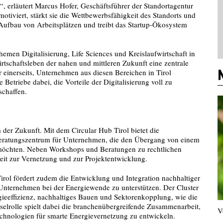
, erläutert Marcus Hofer, Geschäftsführer der Standortagentur
tiviert, stärkt sie die Wettbewerbsfähigkeit des Standorts und
ufbau von Arbeitsplätzen und treibt das Startup-Ökosystem
Themen Digitalisierung, Life Sciences und Kreislaufwirtschaft in
tschaftsleben der nahen und mittleren Zukunft eine zentrale
r einerseits, Unternehmen aus diesen Bereichen in Tirol
 Betriebe dabei, die Vorteile der Digitalisierung voll zu
schaffen.
rm der Zukunft. Mit dem Circular Hub Tirol bietet die
n Beratungszentrum für Unternehmen, die den Übergang von einem
n möchten. Neben Workshops und Beratungen zu rechtlichen
it zur Vernetzung und zur Projektentwicklung.
irol fördert zudem die Entwicklung und Integration nachhaltiger
Unternehmen bei der Energiewende zu unterstützen. Der Cluster
rgieeffizienz, nachhaltiges Bauen und Sektorenkopplung, wie die
elrolle spielt dabei die branchenübergreifende Zusammenarbeit,
V
echnologien für smarte Energievernetzung zu entwickeln.