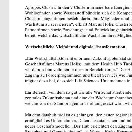
Apropos Cluster: In den 7 Clustern Erneuerbare Energien, 
Wohlbefinden sowie Wasserstoff bündeln sich die Kompet
Clustermanager:innen besteht darin, ihre Mitglieder run
Wachstum zu servicieren“, erklärt Marcus Hofer. Clusterb
Partnerfirmen sowie Forschungs- und Entwicklungseinric
bereit, welche das wirtschaftliche Wachstum ihrer Mitglie
Wirtschaftliche Vielfalt und digitale Transformation
„Ein Wirtschaftsfaktor mit enormem Zukunftspotenzial sind
Geschäftsführer Marcus Hofer, „mit dem Health Hub Tirol,
wir darum Innovationen in diesem Bereich voran.“ Der Hub
Zugang zu Förderprogrammen und bietet Services wie Fi
trägt er dazu bei, dass sich Life-Sciences-Unternehmen in 
Ein Bereich, von dem so gut wie alle Wirtschaftstreibenden b
zentrales Zukunftsthema und eine der Wachstumsbranchen üb
welche von der Standortagentur Tirol umgesetzt wird, wird
Mit dem datahub.tirol ist es gelungen, den ersten region
ermöglicht es Unternehmen, Daten auszutauschen und mite
neuer Geschäftsmodelle. „Der Hub erleichtert den Zugan
Branchen und Organisationen“, so Marcus Hofer. Entsprech