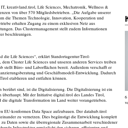
IT, kreativland.tirol, Life Sciences, Mechatronik, Wellness &
enzen von über 570 Mitgliedsbetrieben. „Die Aufgabe unserer
d um die Themen Technologie, Innovation, Kooperation und
etriebe erhalten Zugang zu einem exklusiven Netz aus
htungen. Das Clustermanagement stellt zudem Informationen
der beschleunigen.
 die Life Sciences“, erklärt Standortagentur-Tirol-
 dem Cluster Life Sciences und unseren anderen Services treiben
 stellt Büro- und Laborflächen bereit. Außerdem verschafft er
nanzierungsberatung und Geschäftsmodell-Entwicklung. Dadurch
Tirol etablieren und entfalten können.
erührt sind, ist die Digitalisierung. Die Digitalisierung ist ein
erhaupt. Mit der Initiative digital.tirol des Landes Tirol,
6
 die digitale Transformation im Land weiter vorangetrieben.
v
alen EU-konformen Data Space aufzubauen. Der datahub.tirol
inander zu vernetzen. Dies begünstigt die Entwicklung komplett
g zu Daten sowie die überregionale Zusammenarbeit verschiedener
ende Infrastruktur ermöglicht den sicheren, effizienten und