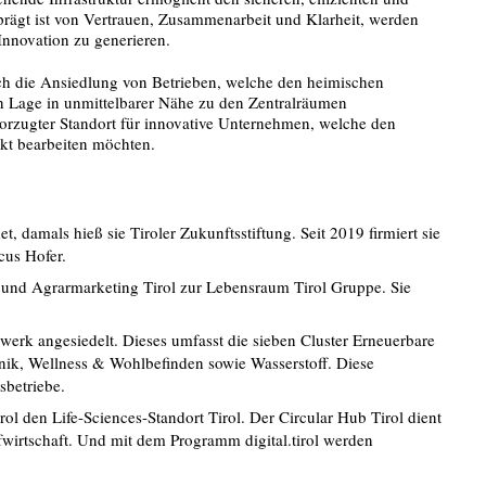
eprägt ist von Vertrauen, Zusammenarbeit und Klarheit, werden
nnovation zu generieren.
uch die Ansiedlung von Betrieben, welche den heimischen
 Lage in unmittelbarer Nähe zu den Zentralräumen
vorzugter Standort für innovative Unternehmen, welche den
kt bearbeiten möchten.
, damals hieß sie Tiroler Zukunftsstiftung. Seit 2019 firmiert sie
cus Hofer.
 und Agrarmarketing Tirol zur Lebensraum Tirol Gruppe. Sie
tzwerk angesiedelt. Dieses umfasst die sieben Cluster Erneuerbare
ronik, Wellness & Wohlbefinden sowie Wasserstoff. Diese
sbetriebe.
rol den Life-Sciences-Standort Tirol. Der Circular Hub Tirol dient
fwirtschaft. Und mit dem Programm digital.tirol werden