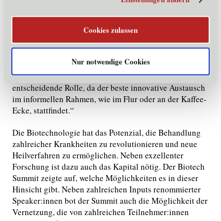
Roland Gander,
Geschäftsführer der Novartis
Pharmaceutical Manufacturing GmbH, betonte, wie
Cookies zulassen
wichtig die Standort-Wahl für Biotech-Unternehmen ist:
„Wir legen viel Wert auf die Co-Lokalisierung, also
darauf, Expert:innen von Universitäten und Start-ups
Nur notwendige Cookies
am Novartis-Standort im Tiroler Unterland zu
vernetzen. Der persönliche Austausch spielt dabei eine
entscheidende Rolle, da der beste innovative Austausch
im informellen Rahmen, wie im Flur oder an der Kaffee-
Ecke, stattfindet.“
Die Biotechnologie hat das Potenzial, die Behandlung
zahlreicher Krankheiten zu revolutionieren und neue
Heilverfahren zu ermöglichen. Neben exzellenter
Forschung ist dazu auch das Kapital nötig. Der Biotech
Summit zeigte auf, welche Möglichkeiten es in dieser
Hinsicht gibt. Neben zahlreichen Inputs renommierter
Speaker:innen bot der Summit auch die Möglichkeit der
Vernetzung, die von zahlreichen Teilnehmer:innen