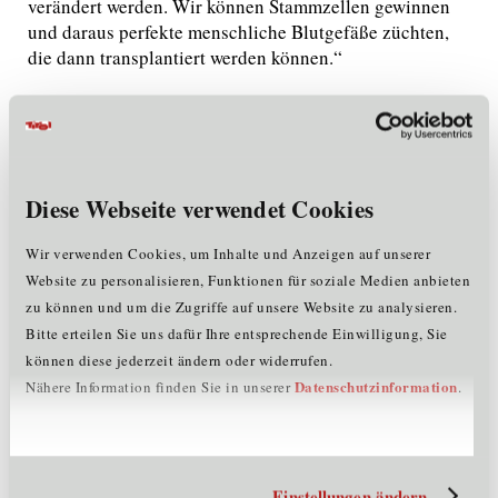
verändert werden. Wir können Stammzellen gewinnen
und daraus perfekte menschliche Blutgefäße züchten,
die dann transplantiert werden können.“
Vernetzung eröffnet Geschäftsmöglichkeiten
Lisa Egerer
vom in Innsbruck ansässigen Unternehmen
ViraTherapeutics gab Einblicke, was Biotech-Start-ups
Diese Webseite verwendet Cookies
benötigen, um Produkte zur Marktreife zu entwickeln:
„Was uns zur Zeit der Gründung von ViraTherapeutics
Wir verwenden Cookies, um Inhalte und Anzeigen auf unserer
massiv gefehlt hat und sich jetzt durch den Health Hub
Website zu personalisieren, Funktionen für soziale Medien anbieten
Tirol verbessern wird, sind geeignete Labor-
zu können und um die Zugriffe auf unsere Website zu analysieren.
Räumlichkeiten. Wenn man ein Labor benötigt, sind das
Bitte erteilen Sie uns dafür Ihre entsprechende Einwilligung, Sie
massive Investitionen, die nicht jeder stemmen kann.
können diese jederzeit ändern oder widerrufen.
Der Health Hub schafft zudem die Möglichkeit der
Datenschutzinformation
Nähere Information finden Sie in unserer
.
Vernetzung – Mitarbeiter:innen unterschiedlichster
Unternehmen haben dort die Möglichkeit, sich zu
treffen und auszutauschen, wodurch neue Ideen
entstehen."
Einstellungen ändern