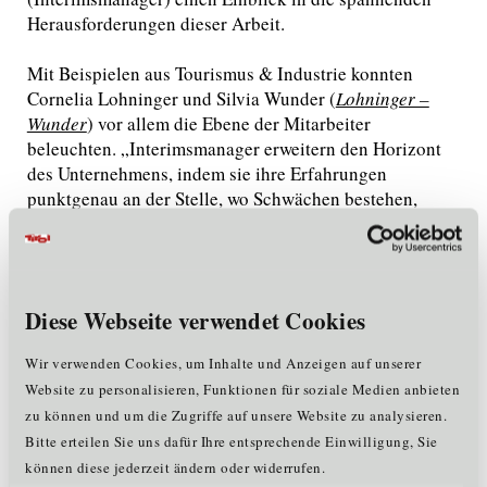
Herausforderungen dieser Arbeit.
Mit Beispielen aus Tourismus & Industrie konnten
Cornelia Lohninger und Silvia Wunder (
Lohninger –
Wunder
) vor allem die Ebene der Mitarbeiter
beleuchten. „Interimsmanager erweitern den Horizont
des Unternehmens, indem sie ihre Erfahrungen
punktgenau an der Stelle, wo Schwächen bestehen,
einbringen können. Unternehmen und Mitarbeiter
profitieren auf unterschiedlichen Ebenen und sollen
bestmöglich eingebunden werden“. Die beiden
Beratungsprofis präsentierten abschließend eine
Diese Webseite verwendet Cookies
Guideline, wie „Management auf Zeit“ perfekt
funktionieren kann.
Wir verwenden Cookies, um Inhalte und Anzeigen auf unserer
Website zu personalisieren, Funktionen für soziale Medien anbieten
Zurück
zu können und um die Zugriffe auf unsere Website zu analysieren.
Bitte erteilen Sie uns dafür Ihre entsprechende Einwilligung, Sie
können diese jederzeit ändern oder widerrufen.