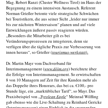
Mag. Robert Ranzi (Cluster Wellness Tirol) im Haus der
Begegnung zu einem intensiven Austausch. Referent
Norman Grießer betonte viele strategische Schwächen
bei Touristikern, die aus seiner Sicht „leider nur immer
bis zur nächsten Wintersaison“ planen und auf viele
Entwicklungen äußerst passiv reagieren würden.
„Besonders die Mitarbeiter gilt es bei
Veränderungsprozessen zu integrieren, denn sie
verfügen über die tägliche Praxis zur Verbesserung von
innen heraus“, so Grießer (
tourismus-werkstatt
).
Dr. Martin Mayr vom Dachverband für
Interimsmanagement (
www.döim.org
) berichtete über
die Erfolge von Interimsmanagement. So erwirtschaften
8 von 10 Managern auf Zeit für ihre Kunden mehr als
das Doppelte ihres Honorars, das bei ca. €100,- pro
Stunde läge, ein „marktüblicher Tarif“, so Mayr. Das
Praxisbeispiel von „
Tyrolean Eagle
“ Meinrad Wilfling
gab ebenso wie die Live-Schaltung zu Reinhard Gericke
(Interimsmanager) einen Einblick in die spannenden