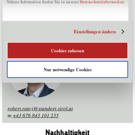
Datenschutzinformation
Nähere Information finden Sie in unserer
.
Kontakt
Einstellungen ändern
Cookies zulassen
Mag. Robert Ranzi
Cluster Wellness &
Nur notwendige Cookies
Wohlbefinden Tirol
Standortagentur Tirol
robert.ranzi@standort-tirol.at
m
+43 676 843 101 235
Nachhaltigkeit