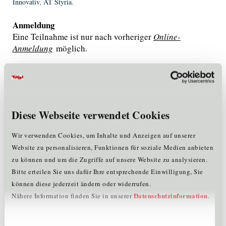
Innovativ, AT Styria.
Anmeldung
Eine Teilnahme ist nur nach vorheriger
O
nline-
Anmeldung
möglich.
Veranstalter
GMAR - Gesellschaft für Mess-, Automatisierungs- und
Robotertechnik
Eschenbachgasse 9
Diese Webseite verwendet Cookies
1010 Wien
t
+43 1 587 637 30
Wir verwenden Cookies, um Inhalte und Anzeigen auf unserer
e
gmar@ove.at
Website zu personalisieren, Funktionen für soziale Medien anbieten
w
www.gmar.at
zu können und um die Zugriffe auf unsere Website zu analysieren.
Bitte erteilen Sie uns dafür Ihre entsprechende Einwilligung, Sie
können diese jederzeit ändern oder widerrufen.
Datenschutzinformation
Nähere Information finden Sie in unserer
.
Zurück