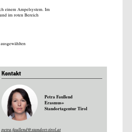
ch e
inem Ampelsystem. Im
 und im roten Bereich
e ausgewählten
Kontakt
Petra Faullend
Erasmus+
Standortagentur Tirol
petra.faullend@standort-tirol.at