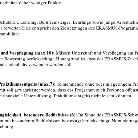
 erhalten daher weniger Punkte.
chüler:in, Lehrling, Berufseinsteiger: Lehrlinge sowie junge Arbeitneh
r bewertet. Dies entspricht den Zielsetzungen des ERASMUS-Programm
gsmobilität.
 und Verpflegung (max.10):
Müssen Unterkunft und Verpflegung am Pra
der Bewertung berücksichtigt. Hintergrund ist, dass der ERASMUS-Zusch
ndsaufenthalts verwendet werden soll.
Praktikumsentgelts (max.7):
Teilnehmende ohne oder mit geringem Pr
it soll gewährleistet werden, dass das Programm auch Personen offenste
 finanzielle Unterstützung (Praktikumsentgelt) nicht leisten könnten.
gleichheit, besondere Bedürfnisse (6):
Im Sinne des ERASMUS-Schwer
n mit besonderen Bedürfnissen bevorzugt berücksichtigt. Nominierunge
richtung.