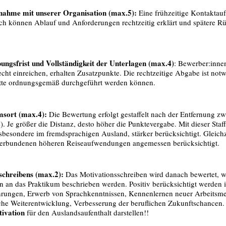
nahme mit unserer Organisation (max.5):
Eine frühzeitige Kontaktau
rch können Ablauf und Anforderungen rechtzeitig erklärt und spätere Rü
ungsfrist und Vollständigkeit der Unterlagen (max.4)
: Bewerber:innen
recht einreichen, erhalten Zusatzpunkte. Die rechtzeitige Abgabe ist notw
ritte ordnungsgemäß durchgeführt werden können.
msort (max.4):
Die Bewertung erfolgt gestaffelt nach der Entfernung z
e). Je größer die Distanz, desto höher die Punktevergabe. Mit dieser Sta
sbesondere im fremdsprachigen Ausland, stärker berücksichtigt. Gleichz
erbundenen höheren Reiseaufwendungen angemessen berücksichtigt.
sschreibens (max.2):
Das Motivationsschreiben wird danach bewertet, w
n an das Praktikum beschrieben werden. Positiv berücksichtigt werden i
hrungen, Erwerb von Sprachkenntnissen, Kennenlernen neuer Arbeitsm
che Weiterentwicklung, Verbesserung der beruflichen Zukunftschancen.
tivation
für den Auslandsaufenthalt darstellen!!