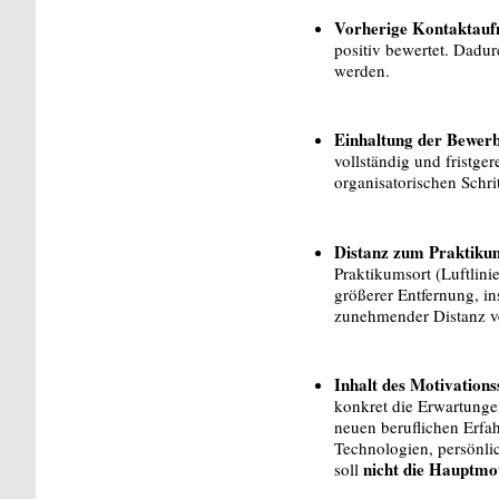
Vorherige Kontaktauf
positiv bewertet. Dadu
werden.
Einhaltung der Bewerb
vollständig und fristge
organisatorischen Sch
Distanz zum Praktiku
Praktikumsort (Luftlini
größerer Entfernung, in
zunehmender Distanz v
Inhalt des Motivation
konkret die Erwartunge
neuen beruflichen Erfa
Technologien, persönli
nicht die Hauptmo
soll