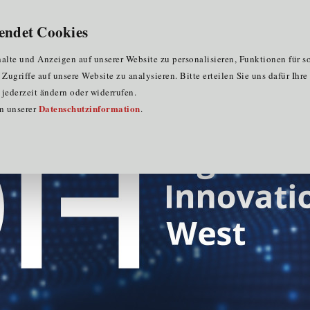
für Clustermitglieder
für EU-Praktika
DE
endet Cookies
ack
lte und Anzeigen auf unserer Website zu personalisieren, Funktionen für s
ugriffe auf unsere Website zu analysieren. Bitte erteilen Sie uns dafür Ihr
jederzeit ändern oder widerrufen.
Datenschutzinformation
in unserer
.