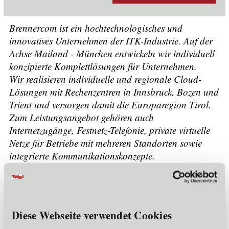
Brennercom ist ein hochtechnologisches und
innovatives Unternehmen der ITK-Industrie. Auf der
Achse Mailand - München entwickeln wir individuell
konzipierte Komplettlösungen für Unternehmen.
Wir realisieren individuelle und regionale Cloud-
Lösungen mit Rechenzentren in Innsbruck, Bozen und
Trient und versorgen damit die Europaregion Tirol.
Zum Leistungsangebot gehören auch
Internetzugänge, Festnetz-Telefonie, private virtuelle
Netze für Betriebe mit mehreren Standorten sowie
integrierte Kommunikationskonzepte.
Unternehmensdaten
Mitarbeiter:
<= 5
Rechtsform:
Gesellschaft mit beschränkter Haftung
Diese Webseite verwendet Cookies
Firmenbuchnummer:
282371b