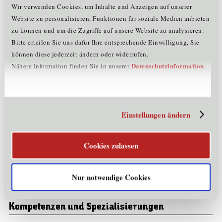
Gründungsjahr:
2006
Wir verwenden Cookies, um Inhalte und Anzeigen auf unserer
Mitglied im Cluster:
IT
Website zu personalisieren, Funktionen für soziale Medien anbieten
zu können und um die Zugriffe auf unsere Website zu analysieren.
Kontaktinformationen
Bitte erteilen Sie uns dafür Ihre entsprechende Einwilligung, Sie
können diese jederzeit ändern oder widerrufen.
Straße:
Eduard-Bodem-Gasse 8
Datenschutzinformation
Nähere Information finden Sie in unserer
.
PLZ:
6020
Ort:
Innsbruck
Land:
Österreich
Telefon:
+43512279279
Einstellungen ändern
E-Mail:
info@brennercom-tirol.at
Homepage:
https://www.brennercom.it/de/brennercom-
tirol/
Cookies zulassen
Kontaktperson:
Manuel Plattner
Telefon:
+43 512 279 279 808
E-Mail:
manuel.plattner@brennercom-tirol.at
Nur notwendige Cookies
Kompetenzen und Spezialisierungen