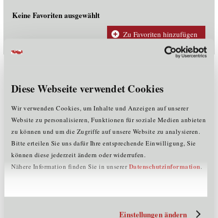
Keine Favoriten ausgewählt
Zu Favoriten hinzufügen
Unternehmensdaten
Diese Webseite verwendet Cookies
Mitarbeiter:
<= 5
Rechtsform:
Gesellschaft mit beschränkter Haftung
Wir verwenden Cookies, um Inhalte und Anzeigen auf unserer
Firmenbuchnummer:
FN 268202s
Website zu personalisieren, Funktionen für soziale Medien anbieten
Gründungsjahr:
2005
zu können und um die Zugriffe auf unsere Website zu analysieren.
Mitglied im Cluster:
ME
Bitte erteilen Sie uns dafür Ihre entsprechende Einwilligung, Sie
können diese jederzeit ändern oder widerrufen.
Kontaktinformationen
Datenschutzinformation
Nähere Information finden Sie in unserer
.
Straße:
Knappenweg 34
PLZ:
6600
Ort:
Pflach
Einstellungen ändern
Land:
Österreich