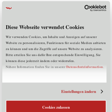
Unternehmensdaten
Mitarbeiter:
<= 5
Rechtsform:
Gesellschaft mit beschränkter Haftung
Diese Webseite verwendet Cookies
Firmenbuchnummer:
573849x
Gründungsjahr:
2022
Wir verwenden Cookies, um Inhalte und Anzeigen auf unserer
Mitglied im Cluster:
+
KT
WE
Website zu personalisieren, Funktionen für soziale Medien anbieten
zu können und um die Zugriffe auf unsere Website zu analysieren.
Bitte erteilen Sie uns dafür Ihre entsprechende Einwilligung, Sie
Märkte & Exportländer
können diese jederzeit ändern oder widerrufen.
Datenschutzinformation
Nähere Information finden Sie in unserer
.
Österreich
Referenzen
Messen: BeSt Wien, Klagenfurt, Innsbruck; career &
Einstellungen ändern
competence, Visio Tirol
Produkte und Dienstleistungen
Cookies zulassen