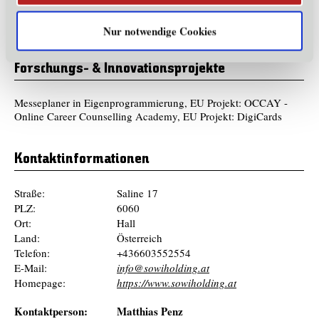
Professionelle Betreuung von Messeausstellern, digitale
Verwaltung bei Messeteilnahme, Zugang zu exklusiven Events &
Nur notwendige Cookies
Fachinputs der SoWi-Holding Academy
Forschungs- & Innovationsprojekte
Messeplaner in Eigenprogrammierung, EU Projekt: OCCAY -
Online Career Counselling Academy, EU Projekt: DigiCards
Kontaktinformationen
Straße:
Saline 17
PLZ:
6060
Ort:
Hall
Land:
Österreich
Telefon:
+436603552554
E-Mail:
info@sowiholding.at
Homepage:
https://www.sowiholding.at
Kontaktperson:
Matthias Penz