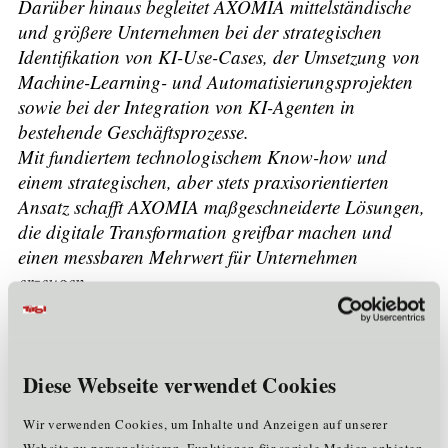
Darüber hinaus begleitet AXOMIA mittelständische
und größere Unternehmen bei der strategischen
Identifikation von KI-Use-Cases, der Umsetzung von
Machine-Learning- und Automatisierungsprojekten
sowie bei der Integration von KI-Agenten in
bestehende Geschäftsprozesse.
Mit fundiertem technologischem Know-how und
einem strategischen, aber stets praxisorientierten
Ansatz schafft AXOMIA maßgeschneiderte Lösungen,
die digitale Transformation greifbar machen und
einen messbaren Mehrwert für Unternehmen
erzeugen.
Unternehmensdaten
Mitarbeiter:
<= 5
Diese Webseite verwendet Cookies
Rechtsform:
Gesellschaft mit beschränkter Haftung
Gründungsjahr:
2024
Wir verwenden Cookies, um Inhalte und Anzeigen auf unserer
Mitglied im Cluster:
IT
Website zu personalisieren, Funktionen für soziale Medien anbieten