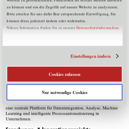
zu können und um die Zugriffe auf unsere Website zu analysieren.
Bitte erteilen Sie uns dafür Ihre entsprechende Einwilligung, Sie
Märkte & Exportländer
können diese jederzeit ändern oder widerrufen.
Datenschutzinformation
Nähere Information finden Sie in unserer
.
Italien, Österreich, Schweiz, Deutschland
Referenzen
AXOMIA realisiert Daten- und KI-Projekte für führende
Einstellungen ändern
Unternehmen der DACH(I)-Region und kooperiert in
Digitalisierungsprojekten mit Industriepartnern aus Fertigung,
Energie, Handel und öffentlicher Verwaltung.
Cookies zulassen
Produkte und Dienstleistungen
Nur notwendige Cookies
AXOMIA entwickelt maßgeschneiderte Daten- und KI-
Lösungen. Kernprodukt ist der AXOMIA Data Intelligence Hub,
eine zentrale Plattform für Datenintegration, Analyse, Machine
Learning und intelligente Prozessautomatisierung in
Unternehmen.