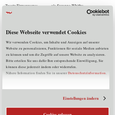
Zusatz Firmenname:
c/o Suzanne Whitby
Mitarbeiter:
<= 5
Rechtsform:
Einzelunternehmen
Gründungsjahr:
2022
Mitglied im Cluster:
KT
Diese Webseite verwendet Cookies
Wir verwenden Cookies, um Inhalte und Anzeigen auf unserer
Märkte & Exportländer
Website zu personalisieren, Funktionen für soziale Medien anbieten
zu können und um die Zugriffe auf unsere Website zu analysieren.
Österreich, Europa, global
Bitte erteilen Sie uns dafür Ihre entsprechende Einwilligung, Sie
können diese jederzeit ändern oder widerrufen.
Produkte und Dienstleistungen
Datenschutzinformation
Nähere Information finden Sie in unserer
.
Partizipative Workshops zu Zukunftsszenarien
Entwurf von Zukunftsszenarien
Foresight-Methoden
Erfahrungsdesign
Einstellungen ändern
Moderation (Facilitation)
Storytelling
Kommunikation
Workshops zur strategischen Planung
Cookies zulassen