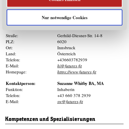
Nachhaltigkeitssimulationen und Workshops
Nur notwendige Cookies
Kontaktinformationen
Straße:
Gerhild-Diesner-Str. 14-8
PLZ:
6020
Ort:
Innsbruck
Land:
Österreich
Telefon:
+436603782939
E-Mail:
hi@futures.fit
Homepage:
https://www.futures.fit
Kontaktperson:
Suzanne Whitby BA, MA
Funktion:
Inhaberin
Telefon:
+43 660 378 2939
E-Mail:
sw@futures.fit
Kompetenzen und Spezialisierungen