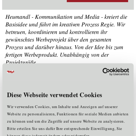
Heumandl - Kommunikation und Media - kreiert die
Basisidee und führt im kreativen Prozess Regie. Wir
betreuen, koordinieren und kontrollieren ihr
gewünschtes Werbeprojekt über den gesamten
Prozess und darüber hinaus. Von der Idee bis zum
fertigen Werbeprodukt. Unabhängig von der
Projektgröße.
Unternehmensdaten
Zusatz Firmenname:
Kommunikation & Media
Diese Webseite verwendet Cookies
Mitarbeiter:
<= 5
Rechtsform:
Einzelunternehmen
Wir verwenden Cookies, um Inhalte und Anzeigen auf unserer
Gründungsjahr:
2002
Website zu personalisieren, Funktionen für soziale Medien anbieten
Mitglied im Cluster:
KT
zu können und um die Zugriffe auf unsere Website zu analysieren.
Bitte erteilen Sie uns dafür Ihre entsprechende Einwilligung, Sie
können diese jederzeit ändern oder widerrufen.