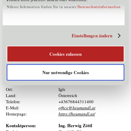
Märkte & Exportländer
Datenschutzinformation
Nähere Information finden Sie in unserer
.
Österreich, Tirol
Produkte und Dienstleistungen
Einstellungen ändern
Corporate Publishing, Grafik Design, Corporate Design,
Werbung, Magazingestaltung, Gemeindezeitungen
Cookies zulassen
Kontaktinformationen
Nur notwendige Cookies
Straße:
Gletscherblick 18
PLZ:
6080
Ort:
Igls
Land:
Österreich
Telefon:
+43676844311400
E-Mail:
office@heumandl.at
Homepage:
https://heumandl.at/
Kontaktperson:
Ing. Herwig Zöttl