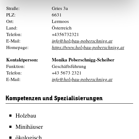
Straße:
Gries 3a
PLZ:
6631
Ort:
Lermoos
Land:
Österreich
Telefon:
+4356732321
E-Mail:
info@holzbau-poberschnigg.at
Homepage:
https://www.holzbau-poberschnigg.at
Kontaktperson:
Monika Poberschnigg-Scheiber
Funktion:
Geschäftsführung
Telefon:
+43 5673 2321
E-Mail:
info@holzbau-poberschnigg.at
Kompetenzen und Spezialisierungen
Holzbau
Minihäuser
ökologisch