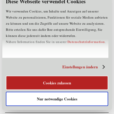
Diese Webseite verwendet Cookies
Österreich, Deutschland
Wir verwenden Cookies, um Inhalte und Anzeigen auf unserer
Referenzen
Website zu personalisieren, Funktionen für soziale Medien anbieten
zu können und um die Zugriffe auf unsere Website zu analysieren.
Tiny House "Luki" für das SOS-Kinderdorf, proHolz Tirol, HL-
Bitte erteilen Sie uns dafür Ihre entsprechende Einwilligung, Sie
lnnovation
können diese jederzeit ändern oder widerrufen.
Datenschutzinformation
Nähere Information finden Sie in unserer
.
Produkte und Dienstleistungen
Holzbau (Planung & Montage), Massivholzhäuser, An- und
Zubauten, Aufstockungen, Balkone, Carports, Dachstühle,
Dachsanierungen, Innenausbau, Fassadensanierungen, Tiny
Einstellungen ändern
Hauses, Minihäuser
Forschungs- & Innovationsprojekte
Cookies zulassen
Tiny Tirol House
Nur notwendige Cookies
Kontaktinformationen