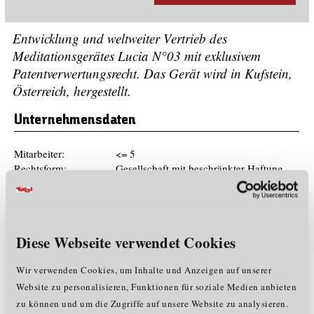
Entwicklung und weltweiter Vertrieb des
Meditationsgerätes Lucia N°03 mit exklusivem
Patentverwertungsrecht. Das Gerät wird in Kufstein,
Österreich, hergestellt.
Unternehmensdaten
Mitarbeiter:
<= 5
Rechtsform:
Gesellschaft mit beschränkter Haftung
Firmenbuchnummer:
360470d
Gründungsjahr:
2011
Mitglied im Cluster:
WE
Diese Webseite verwendet Cookies
Märkte & Exportländer
Wir verwenden Cookies, um Inhalte und Anzeigen auf unserer
Website zu personalisieren, Funktionen für soziale Medien anbieten
USA, Kanada, Australien, Europa (AT,DE,CH, UK, F, CZ, SE,
zu können und um die Zugriffe auf unsere Website zu analysieren.
NL,..) Indien, Kolumbien, Panama, Japan, Kuba, Mexiko