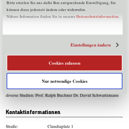
Bitte erteilen Sie uns dafür Ihre entsprechende Einwilligung, Sie
Referenzen
können diese jederzeit ändern oder widerrufen.
Datenschutzinformation
Nähere Information finden Sie in unserer
.
http://www.gesund-im-licht.at/partner.html
Produkte und Dienstleistungen
Einstellungen ändern
Lucia N°03 dient zur Induktion einer Hypnagogen
Lichterfahrung (HLE) bzw. eines geänderten
Bewusstseinszustandes. Es ist ein international patentiertes,
Cookies zulassen
computergesteuertes Lampensystem.Einsatzgebiete: Heilpraxen,
Physiotherapie, Mental-Coaching, Sport,...
Nur notwendige Cookies
Forschungs- & Innovationsprojekte
diverse Studien: Prof. Ralph Buchner Dr. David Schwartzmann
Kontaktinformationen
Straße:
Claudiaplatz 1