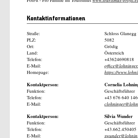
Kontaktinformationen
Straße:
Schloss Glanegg
PLZ:
5082
Ort:
Grödig
Land:
Österreich
Telefon:
+43624690818
E-Mail:
office@lohninger
Homepage:
https://www.lohni
Kontaktperson:
Cornelia Lohnin
Funktion:
Geschäftsführer
Telefon:
+43 676 640 146
E-Mail:
clohninger@lohni
Kontaktperson:
Silvia Wunder
Funktion:
Geschäftsführer
Telefon:
+43.662.450405
E-Mail:
swunder@lohning