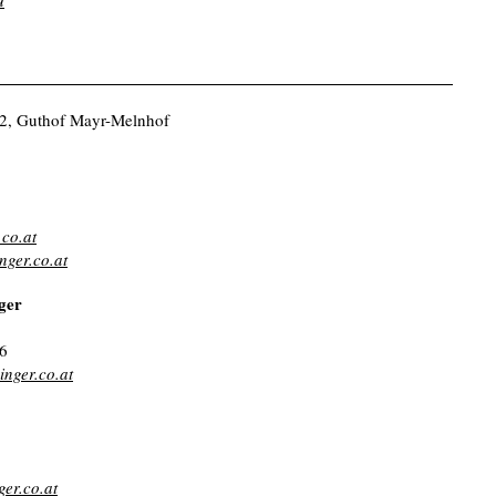
 2, Guthof Mayr-Melnhof
.co.at
nger.co.at
ger
6
nger.co.at
er.co.at