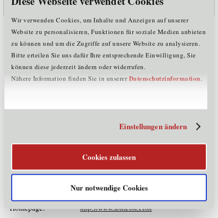
Diese Webseite verwendet Cookies
Wir verwenden Cookies, um Inhalte und Anzeigen auf unserer
Website zu personalisieren, Funktionen für soziale Medien anbieten
Unternehmensdaten
zu können und um die Zugriffe auf unsere Website zu analysieren.
Bitte erteilen Sie uns dafür Ihre entsprechende Einwilligung, Sie
Mitarbeiter:
21 - 50
können diese jederzeit ändern oder widerrufen.
Rechtsform:
Gesellschaft mit beschränkter Haftung
Datenschutzinformation
Firmenbuchnummer:
172007b
Nähere Information finden Sie in unserer
.
Gründungsjahr:
1998
Mitglied im Cluster:
LS
Kontaktinformationen
Einstellungen ändern
Straße:
Eduard-Bodem-Gasse 3
Cookies zulassen
PLZ:
6020
Ort:
Innsbruck
Land:
Österreich
Nur notwendige Cookies
Telefon:
+435122148000
E-Mail:
office@ionicon.com
Homepage:
http://www.ionicon.com