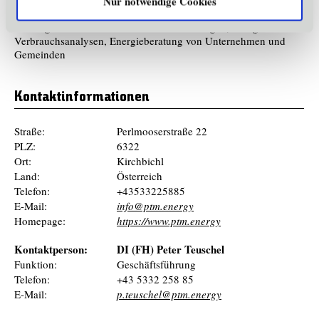
Nur notwendige Cookies
Planung und Verkauf von Photovoltaik Anlagen, Energie-
Verbrauchsanalysen, Energieberatung von Unternehmen und
Gemeinden
Kontaktinformationen
Straße:
Perlmooserstraße 22
PLZ:
6322
Ort:
Kirchbichl
Land:
Österreich
Telefon:
+43533225885
E-Mail:
info@ptm.energy
Homepage:
https://www.ptm.energy
Kontaktperson:
DI (FH) Peter Teuschel
Funktion:
Geschäftsführung
Telefon:
+43 5332 258 85
E-Mail:
p.teuschel@ptm.energy