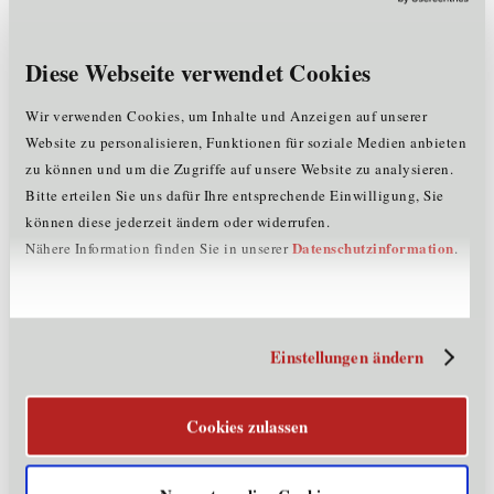
Unternehmensdaten
Diese Webseite verwendet Cookies
Mitarbeiter:
<= 5
Rechtsform:
Gesellschaft mit beschränkter Haftung
Wir verwenden Cookies, um Inhalte und Anzeigen auf unserer
Firmenbuchnummer:
595630b
Website zu personalisieren, Funktionen für soziale Medien anbieten
Gründungsjahr:
2023
zu können und um die Zugriffe auf unsere Website zu analysieren.
Mitglied im Cluster:
EE
Bitte erteilen Sie uns dafür Ihre entsprechende Einwilligung, Sie
können diese jederzeit ändern oder widerrufen.
Datenschutzinformation
Nähere Information finden Sie in unserer
.
Märkte & Exportländer
Österreich
Referenzen
Einstellungen ändern
Alois Mayr Bauwaren Wörgl, Vital-Landhotel Schermer
Westendorf, Seiwald Blechform Kirchbichl, Stadtgemeinde
Cookies zulassen
Kitzbühel
Produkte und Dienstleistungen