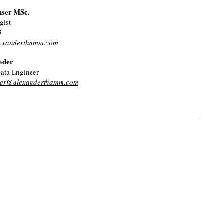
nser MSc.
gist
5
lexanderthamm.com
eder
Data Engineer
eder@alexanderthamm.com