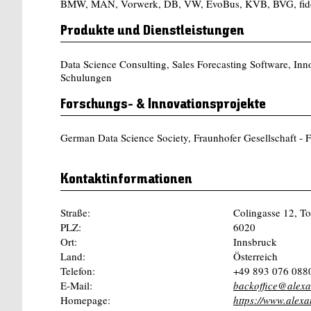
BMW, MAN, Vorwerk, DB, VW, EvoBus, KVB, BVG, fidor
Produkte und Dienstleistungen
Data Science Consulting, Sales Forecasting Software, I
Schulungen
Forschungs- & Innovationsprojekte
German Data Science Society, Fraunhofer Gesellschaft -
Kontaktinformationen
Straße:
Colingasse 12, To
PLZ:
6020
Ort:
Innsbruck
Land:
Österreich
Telefon:
+49 893 076 088
E-Mail:
backoffice@alex
Homepage:
https://www.ale