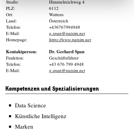
Straße:
Himmelreichweg 4
PLZ:
6112
Ort:
Wattens
Land:
Österreich
Telefon:
+436767994948
E-Mail:
g.span@patsim.net
Homepage:
https://www.patsim.net
Kontaktperson:
Dr. Gerhard Span
Funktion:
Geschäftsführer
Telefon:
+43 676 799 4948
E-Mail:
g.span@patsim.net
Kompetenzen und Spezialisierungen
Data Science
Künstliche Intelligenz
Marken