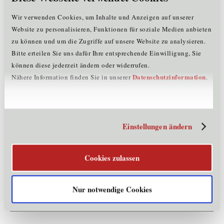
Märkte & Exportländer
Wir verwenden Cookies, um Inhalte und Anzeigen auf unserer
Website zu personalisieren, Funktionen für soziale Medien anbieten
weltweit
zu können und um die Zugriffe auf unsere Website zu analysieren.
Referenzen
Bitte erteilen Sie uns dafür Ihre entsprechende Einwilligung, Sie
können diese jederzeit ändern oder widerrufen.
201created.eu, FFG, Patev
Datenschutzinformation
Nähere Information finden Sie in unserer
.
Produkte und Dienstleistungen
SaaS zur Patentanalyse und Unterstützung beim Schreiben von
Einstellungen ändern
Patentanträgen mittels AI
Forschungs- & Innovationsprojekte
Cookies zulassen
FFG Projekt.start, FFG Kleinprojekt PatSim
Nur notwendige Cookies
Kontaktinformationen