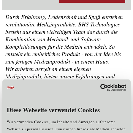
Durch Erfahrung, Leidenschaft und Spaß entstehen
revolutionäre Medizinprodukte. BHS Technologies
besteht aus einem vielseitigen Team das durch die
Kombination von Mechanik und Software
Komplettlösungen für die Medizin entwickelt. So
entsteht ein einheitliches Produkt - von der Idee bis
zum fertigen Medizinprodukt - in einem Haus.
Wir arbeiten derzeit an einem eigenen
Medizinprodukt, bieten unsere Erfahrungen und
Wissen von der Produkt- bis zur Marktentwicklung
für Medizinprodukte aller Risikoklassen auch an.
Unser Wissen verwenden wir nicht nur für unser
Diese Webseite verwendet Cookies
eigenes Produkt, sondern auch gerne für Sie und
bieten Beratungsleistungen (ISO 13485, MDR, FDA
Wir verwenden Cookies, um Inhalte und Anzeigen auf unserer
CFR, Business Develoment für Medizinprodukte)
Website zu personalisieren, Funktionen für soziale Medien anbieten