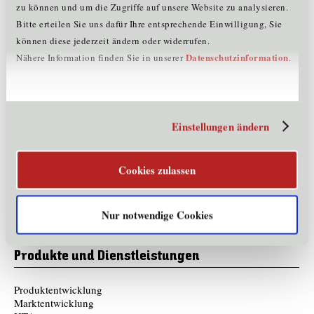
oder Produktentwicklung (Mechanik, Mechatronik,
zu können und um die Zugriffe auf unsere Website zu analysieren.
Software) gerne an.
Bitte erteilen Sie uns dafür Ihre entsprechende Einwilligung, Sie
können diese jederzeit ändern oder widerrufen.
Unternehmensdaten
Datenschutzinformation
Nähere Information finden Sie in unserer
.
Mitarbeiter:
6 - 10
Rechtsform:
Gesellschaft mit beschränkter Haftung
Firmenbuchnummer:
FN 466828m
Einstellungen ändern
Gründungsjahr:
2017
Mitglied im Cluster:
+
+
LS
IT
ME
Cookies zulassen
Märkte & Exportländer
Nur notwendige Cookies
International
Produkte und Dienstleistungen
Produktentwicklung
Marktentwicklung