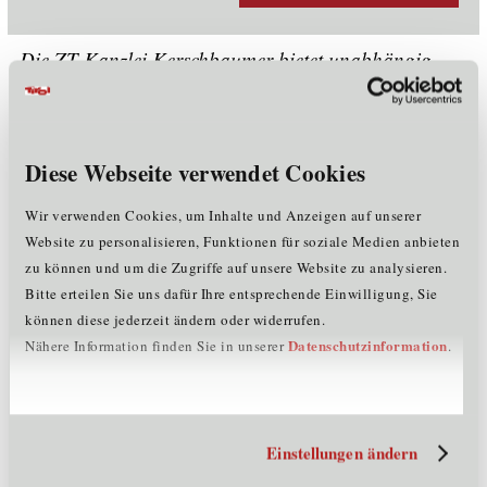
Die ZT-Kanzlei Kerschbaumer bietet unabhängig
Beratung und Dienstleistung in Energiethemen für
Betriebe und Organisationen.
Unternehmensdaten
Diese Webseite verwendet Cookies
Mitarbeiter:
<= 5
Wir verwenden Cookies, um Inhalte und Anzeigen auf unserer
Rechtsform:
Einzelunternehmen
Website zu personalisieren, Funktionen für soziale Medien anbieten
Gründungsjahr:
2006
zu können und um die Zugriffe auf unsere Website zu analysieren.
Mitglied im Cluster:
EE
Bitte erteilen Sie uns dafür Ihre entsprechende Einwilligung, Sie
können diese jederzeit ändern oder widerrufen.
Kontaktinformationen
Datenschutzinformation
Nähere Information finden Sie in unserer
.
Straße:
Kirchgasse 18
PLZ:
6020
Ort:
Innsbruck
Einstellungen ändern
Land:
Österreich
Telefon:
+4369911357508