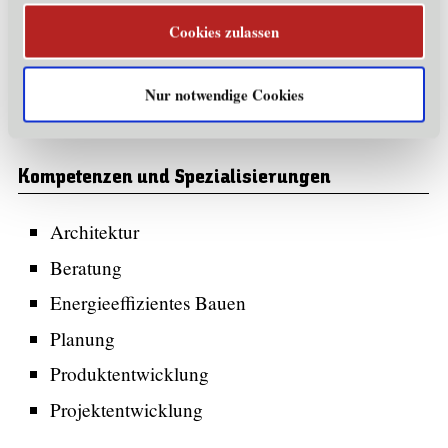
E-Mail:
kerschbaumer@ztk.at
Cookies zulassen
Homepage:
http://www.ztk.at
Kontaktperson:
DI Gerhard Kerschbaumer
Nur notwendige Cookies
Funktion:
Geschäftsführer
E-Mail:
kerschbaumer@ztk.at
Kompetenzen und Spezialisierungen
Architektur
Beratung
Energieeffizientes Bauen
Planung
Produktentwicklung
Projektentwicklung