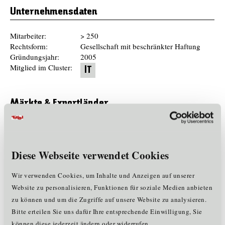
Unternehmensdaten
Mitarbeiter:
> 250
Rechtsform:
Gesellschaft mit beschränkter Haftung
Gründungsjahr:
2005
Mitglied im Cluster:
IT
Märkte & Exportländer
International
Referenzen
Diese Webseite verwendet Cookies
Alpina
Wir verwenden Cookies, um Inhalte und Anzeigen auf unserer
Bad Heilbrunner
Website zu personalisieren, Funktionen für soziale Medien anbieten
Dallmeier electronic
Darbo
zu können und um die Zugriffe auf unsere Website zu analysieren.
DPD
Bitte erteilen Sie uns dafür Ihre entsprechende Einwilligung, Sie
Eckert & Ziegler
können diese jederzeit ändern oder widerrufen.