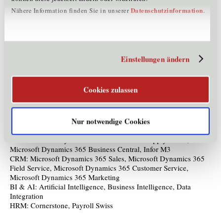
Eisbär
Datenschutzinformation
Nähere Information finden Sie in unserer
.
Hauraton
Internorm
Lindner
Masterflex
Minderleinsmühle
Einstellungen ändern
MK-Illumination
RO-RA Aviation
Schöffel
SIGA
Cookies zulassen
Viva Luzern
Produkte und Dienstleistungen
Nur notwendige Cookies
ERP: Microsoft Dynamics 365 Finance and Supply Chain,
Microsoft Dynamics 365 Business Central, Infor M3
CRM: Microsoft Dynamics 365 Sales, Microsoft Dynamics 365
Field Service, Microsoft Dynamics 365 Customer Service,
Microsoft Dynamics 365 Marketing
BI & AI: Artificial Intelligence, Business Intelligence, Data
Integration
HRM: Cornerstone, Payroll Swiss