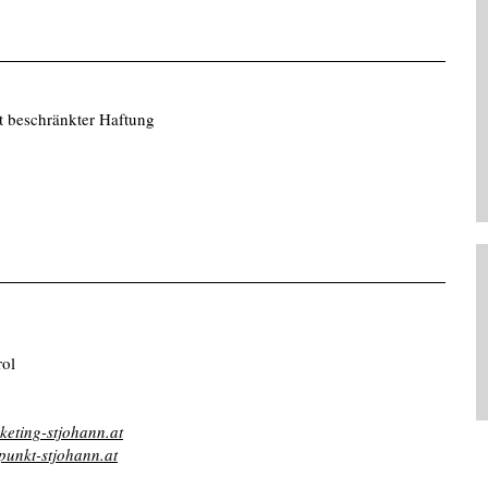
t beschränkter Haftung
rol
keting-stjohann.at
fpunkt-stjohann.at