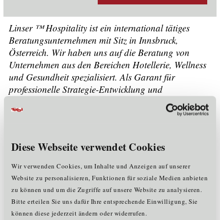
Linser ™ Hospitality ist ein international tätiges
Beratungsunternehmen mit Sitz in Innsbruck,
Österreich. Wir haben uns auf die Beratung von
Unternehmen aus den Bereichen Hotellerie, Wellness
und Gesundheit spezialisiert. Als Garant für
professionelle Strategie-Entwicklung und
kompromisslose Strategie-Umsetzung begleiten wir
unsere Kunden versiert durch den gesamten
unternehmerischen Veränderungsprozess.
Diese Webseite verwendet Cookies
Unternehmensdaten
Wir verwenden Cookies, um Inhalte und Anzeigen auf unserer
Mitarbeiter:
<= 5
Website zu personalisieren, Funktionen für soziale Medien anbieten
Rechtsform:
Gesellschaft mit beschränkter Haftung
zu können und um die Zugriffe auf unsere Website zu analysieren.
Gründungsjahr:
2006
Mitglied im Cluster:
Bitte erteilen Sie uns dafür Ihre entsprechende Einwilligung, Sie
WE
können diese jederzeit ändern oder widerrufen.