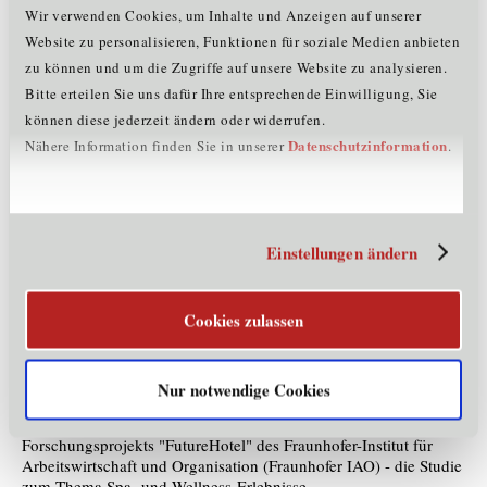
Wir verwenden Cookies, um Inhalte und Anzeigen auf unserer
Zu den Referenzobjekten gehören unter anderem der Lanserhof
Website zu personalisieren, Funktionen für soziale Medien anbieten
bei Innsbruck, das Telfer Bad, das Park Hyatt in Wien, die
zu können und um die Zugriffe auf unsere Website zu analysieren.
Alpentherme in Bad Hofgastein, das Hotel Kempinski im Palais
Hansen in Wien, das Hotel Schloss Pichlarn, das Hotel Kitzhof in
Bitte erteilen Sie uns dafür Ihre entsprechende Einwilligung, Sie
der weltbekannten Gamsstadt und das Gradonna Mountain
können diese jederzeit ändern oder widerrufen.
Resort in Kals am Großglockner, uvm
Datenschutzinformation
Nähere Information finden Sie in unserer
.
Produkte und Dienstleistungen
KLAFS steht für Wellness und Spa auf international höchstem
Niveau. Der Marktführer für private wie gewerbliche Spa-
Einstellungen ändern
Angebote verfügt in Österreich über ein flächendeckendes
Vertriebsnetz und setzt mit einem Rundum-Service von der
Grobkonzeption bis zur Feinplanung, vom Innenausbau bis zur
Cookies zulassen
Inbetriebnahme kompetent Kundenwünsche um.
Forschungs- & Innovationsprojekte
Nur notwendige Cookies
KLAFS ist seit Beginn Forschungspartner im Rahmen des
Forschungsprojekts "FutureHotel" des Fraunhofer-Institut für
Arbeitswirtschaft und Organisation (Fraunhofer IAO) - die Studie
zum Thema Spa- und Wellness-Erlebnisse.