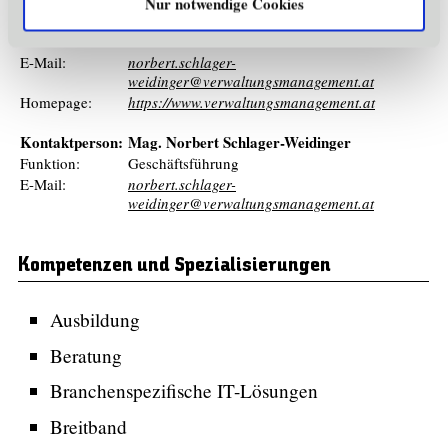
Nur notwendige Cookies
Land:
Österreich
Telefon:
+4351257246415
E-Mail:
norbert.schlager-
weidinger@verwaltungsmanagement.at
Homepage:
https://www.verwaltungsmanagement.at
Kontaktperson:
Mag. Norbert Schlager-Weidinger
Funktion:
Geschäftsführung
E-Mail:
norbert.schlager-
weidinger@verwaltungsmanagement.at
Kompetenzen und Spezialisierungen
Ausbildung
Beratung
Branchenspezifische IT-Lösungen
Breitband