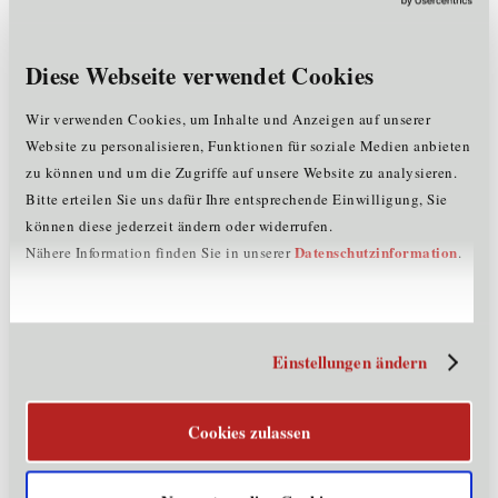
2. Data Warehouse
3. Enterprise Resource Planning (SAP)
4. Business Process Management
Diese Webseite verwendet Cookies
5. Nutzenmessung von IT-Systemen
6. Schulungen
Wir verwenden Cookies, um Inhalte und Anzeigen auf unserer
Website zu personalisieren, Funktionen für soziale Medien anbieten
Unternehmensdaten
zu können und um die Zugriffe auf unsere Website zu analysieren.
Bitte erteilen Sie uns dafür Ihre entsprechende Einwilligung, Sie
Zusatz
Institut für Verwaltungsmanagement GmbH
können diese jederzeit ändern oder widerrufen.
Firmenname:
Datenschutzinformation
Nähere Information finden Sie in unserer
.
Mitarbeiter:
<= 5
Rechtsform:
Gesellschaft mit beschränkter Haftung
Gründungsjahr:
1999
Mitglied im
IT
Cluster:
Einstellungen ändern
Kontaktinformationen
Cookies zulassen
Straße:
Bozner Platz 7
PLZ:
6020
Ort:
Innsbruck