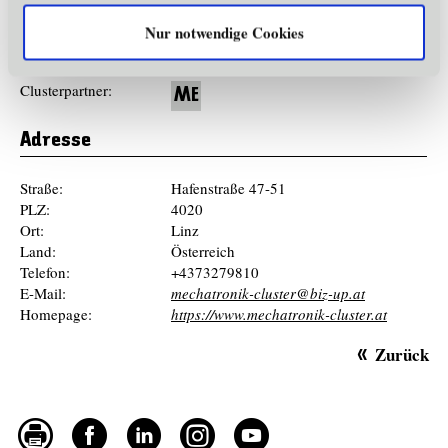
intelligenten, automatisierten und digitalisierten
Nur notwendige Cookies
Produktion.
Zusatz Firmenname:
Mechatronik Cluster
Clusterpartner:
ME
Adresse
Straße:
Hafenstraße 47-51
PLZ:
4020
Ort:
Linz
Land:
Österreich
Telefon:
+4373279810
E-Mail:
mechatronik-cluster@biz-up.at
Homepage:
https://www.mechatronik-cluster.at
Zurück