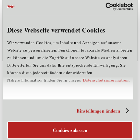
Mag. Dr. Michael Jäger
Cluster Mechatronik Tirol
Standortagentur Tirol
Diese Webseite verwendet Cookies
Wir verwenden Cookies, um Inhalte und Anzeigen auf unserer
michael.jaeger@standort-tirol.at
Website zu personalisieren, Funktionen für soziale Medien anbieten
m
+43 676 843 101 232
zu können und um die Zugriffe auf unsere Website zu analysieren.
Bitte erteilen Sie uns dafür Ihre entsprechende Einwilligung, Sie
Als Mechatronik-Cluster initiieren, fördern und
können diese jederzeit ändern oder widerrufen.
koordinieren wir die erfolgreiche Zusammenarbeit
Datenschutzinformation
Nähere Information finden Sie in unserer
.
von Unternehmen aus dem Maschinen- und
Anlagenbau sowie verwandten Wirtschaftszweigen
wie Geräte- und Apparatebau sowie Technologie-
und Komponentenzulieferer. Wir sind Schnittstelle
Einstellungen ändern
zwischen Partnerunternehmen, Forschungs- und
Bildungseinrichtungen sowie Entscheidungsträgern.
Cookies zulassen
Gemeinsam mit unseren Partnern unterstützen wir
Unternehmen aller Branchen auf ihrem Weg zu einer