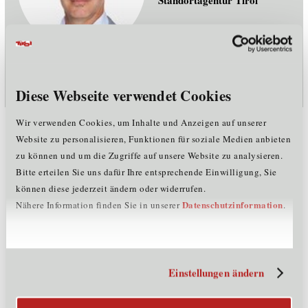
Standortagentur Tirol
michael.jaeger@standort-tirol.at
m
+43 676 843 101 232
Diese Webseite verwendet Cookies
Der NOI Techpark ist ein 2017 begründeter
Wir verwenden Cookies, um Inhalte und Anzeigen auf unserer
Technologie- und Wissenschaftspark in Bozen,
Website zu personalisieren, Funktionen für soziale Medien anbieten
Südtirol, Italien. NOI steht als Akronym für Nature
zu können und um die Zugriffe auf unsere Website zu analysieren.
Bitte erteilen Sie uns dafür Ihre entsprechende Einwilligung, Sie
Of Innovation, spielt aber auch auf das deutsche
können diese jederzeit ändern oder widerrufen.
Wort "neu" und das italienische Wort noi für "wir"
Datenschutzinformation
Nähere Information finden Sie in unserer
.
an. Die Einrichtung ist als Gründerzentrum
konzipiert und unterstützt technologieorientierte,
möglichst innovative Neugründungen und
Jungunternehmen bzw. auf Wachstum angelegte
Einstellungen ändern
Unternehmen. Daneben soll der NOI Techpark zur
regionalen Wirtschaftsförderung und Vernetzung