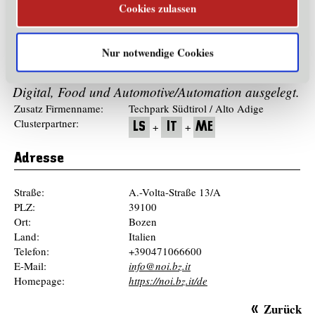
beitragen. Als wichtigste wissenschaftliche Akteure
Cookies zulassen
fungieren Eurac Research, die Freie Universität
Bozen und die Fraunhofer-Gesellschaft. Er ist
Nur notwendige Cookies
insbesondere auf Kooperation und
Technologietransfer in den vier Feldern Green,
Digital, Food und Automotive/Automation ausgelegt.
Zusatz Firmenname:
Techpark Südtirol / Alto Adige
Clusterpartner:
+
+
LS
IT
ME
Adresse
Straße:
A.-Volta-Straße 13/A
PLZ:
39100
Ort:
Bozen
Land:
Italien
Telefon:
+390471066600
E-Mail:
info@noi.bz.it
Homepage:
https://noi.bz.it/de
Zurück