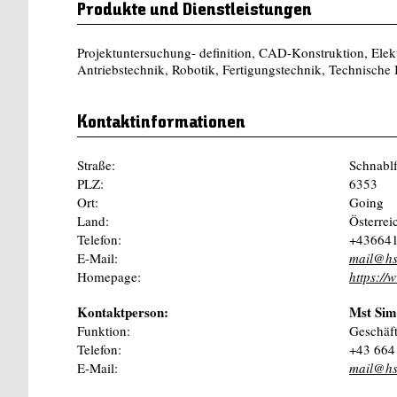
Produkte und Dienstleistungen
Projektuntersuchung- definition, CAD-Konstruktion, Ele
Antriebstechnik, Robotik, Fertigungstechnik, Technische
Kontaktinformationen
Straße:
Schnablf
PLZ:
6353
Ort:
Going
Land:
Österrei
Telefon:
+43664
E-Mail:
mail@hs
Homepage:
https://
Kontaktperson:
Mst Si
Funktion:
Geschäft
Telefon:
+43 664
E-Mail:
mail@hs