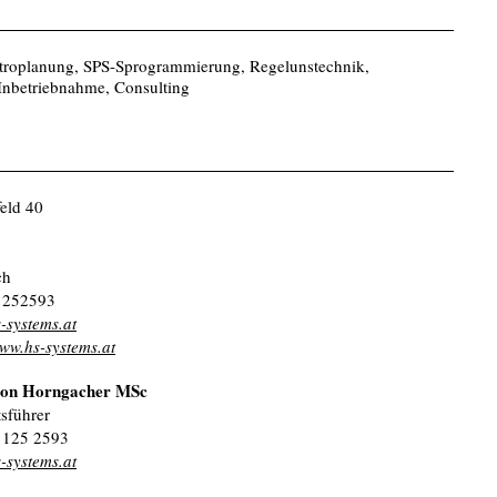
ktroplanung, SPS-Sprogrammierung, Regelunstechnik,
 Inbetriebnahme, Consulting
eld 40
ch
1252593
-systems.at
www.hs-systems.at
mon Horngacher MSc
sführer
 125 2593
-systems.at