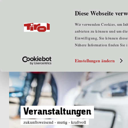
Wir über uns
für Unternehmen
Diese Webseite verw
Home
Veranstaltungen
Besuch "The smarter E Eur
Wir verwenden Cookies, um Inha
anbieten zu können und um die Z
Einwilligung, Sie können diese 
Nähere Information finden Sie 
Einstellungen ändern
Veranstaltungen
zukunftsweisend - mutig - kraftvoll