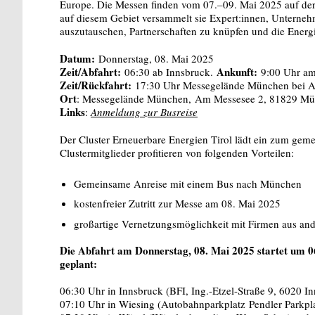
Europe. Die Messen finden vom 07.–09. Mai 2025 auf der
auf diesem Gebiet versammelt sie Expert:innen, Unterneh
auszutauschen, Partnerschaften zu knüpfen und die Energ
Datum:
Donnerstag, 08. Mai 2025
Zeit/Abfahrt:
Ankunft:
06:30 ab Innsbruck.
9:00 Uhr a
Zeit/Rückfahrt:
17:30 Uhr Messegelände München bei Au
Ort
: Messegelände München, Am Messesee 2, 81829 Mü
Links
:
Anmeldung zur Busreise
Der Cluster Erneuerbare Energien Tirol lädt ein zum ge
Clustermitglieder profitieren von folgenden Vorteilen:
Gemeinsame Anreise mit einem Bus nach München
kostenfreier Zutritt zur Messe am 08. Mai 2025
großartige Vernetzungsmöglichkeit mit Firmen aus a
Die Abfahrt am Donnerstag, 08. Mai 2025 startet um 06
geplant:
06:30 Uhr in Innsbruck (BFI, Ing.-Etzel-Straße 9, 6020 I
07:10 Uhr in Wiesing (Autobahnparkplatz Pendler Parkpl