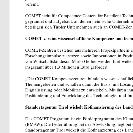
vereint.
COMET steht für Competence Centers for Excellent Tech
gegründet und aufgebaut, an denen heimische Unternehm
beteiligen sich Tiroler Unternehmen auch an COMET-Zen
COMET vereint wissenschaftliche Kompetenz und tec
COMET-Zentren bestehen aus mehreren Projektpartnern au
Forschungsimpulse zu setzen sowie Innovationen in Produk
von Wirtschaftslandesrat Mario Gerber werden fünf weite
insgesamt über 1,3 Millionen Euro gefördert.
„Die COMET-Kompetenzzentren bündeln wissenschaftlic
Themengebieten und schaffen damit die Basis, um Lösung
Digitalisierung oder Mobilität zu entwickeln. Mit ihren in
Positionierung und Entwicklung des Technologie- und Inn
Standortagentur Tirol wickelt Kofinanzierung des L
Das COMET-Programm ist ein Förderprogramm des Klimas
(BMAW). Die Federführung bei der Abwicklung liegt bei 
Standortagentur Tirol wickelt die Kofinanzierung des Lan