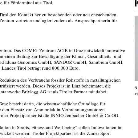
e für Fördermittel aus Tirol.
 Tirol den Kontakt her zu bestehenden oder neu entstehenden
entren vertreten und agiert zudem als Ansprechpartnerin für
Zentren. Das COMET-Zentrum ACIB in Graz entwickelt innovative
m einen Beitrag zur Bewältigung der Klima-, Gesundheits- und
nnen sind Iduna Genomics GmbH, SANDOZ GmbH, Sanubiom GmbH,
 Landes Tirol beträgt rund 800.000 Euro.
duktion des Verbrauchs fossiler Rohstoffe in metallurgischen
ifiziert werden. Dieses Projekt ist in Linz beheimatet, die
6
tanwerke Brixlegg AG ist als Tiroler Partner mit dabei.
v
z besteht darin, die wissenschaftliche Grundlage für
he den Einsatz von Ammoniak in Verbrennungsmotoren
Tiroler Projektpartner ist die INNIO Jenbacher GmbH & Co OG.
ion in Sports, Fitness and Well-being“ sollen Innovationen im
wickelt werden. Tiroler Projektpartner ist die Zanier-Sport