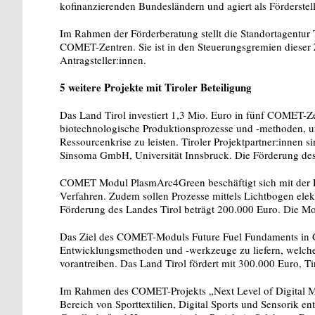
kofinanzierenden Bundesländern und agiert als Förderstell
Im Rahmen der Förderberatung stellt die Standortagentur
COMET-Zentren. Sie ist in den Steuerungsgremien dieser Z
Antragsteller:innen.
5 weitere Projekte mit Tiroler Beteiligung
Das Land Tirol investiert 1,3 Mio. Euro in fünf COMET-
biotechnologische Produktionsprozesse und -methoden, u
Ressourcenkrise zu leisten. Tiroler Projektpartner:i
Sinsoma GmbH, Universität Innsbruck. Die Förderung des
COMET Modul PlasmArc4Green beschäftigt sich mit der Re
Verfahren. Zudem sollen Prozesse mittels Lichtbogen elektr
Förderung des Landes Tirol beträgt 200.000 Euro. Die Mon
Das Ziel des COMET-Moduls Future Fuel Fundaments in Gra
Entwicklungsmethoden und -werkzeuge zu liefern, welc
vorantreiben. Das Land Tirol fördert mit 300.000 Euro, 
Im Rahmen des COMET-Projekts „Next Level of Digital Mot
Bereich von Sporttextilien, Digital Sports und Sensorik ent