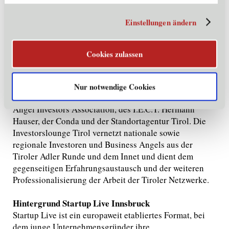
noch besser zu vernetzen und der Tiroler Startup-Szene
zusätzlichen Antrieb zu geben unterstützt die
Einstellungen ändern
Standortagentur Tirol Initiativen wie die
Investorslounge Tirol und Startup Live Innsbruck“,
Harald Gohm
erklärte Dr.
, Geschäftsführer der
Cookies zulassen
Standortagentur Tirol.
Hintergrund Investorslounge Tirol:
Nur notwendige Cookies
Die Investorslounge Tirol ist eine Initiative der Austrian
Angel Investors Association, des I.E.C.T. Hermann
Hauser, der Conda und der Standortagentur Tirol. Die
Investorslounge Tirol vernetzt nationale sowie
regionale Investoren und Business Angels aus der
Tiroler Adler Runde und dem Innet und dient dem
gegenseitigen Erfahrungsaustausch und der weiteren
Professionalisierung der Arbeit der Tiroler Netzwerke.
Hintergrund Startup Live Innsbruck
Startup Live ist ein europaweit etabliertes Format, bei
dem junge Unternehmensgründer ihre