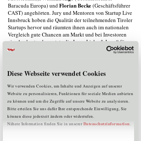
Florian Becke
Baracuda Europa) und
(Geschäftsführer
CAST) angehörten. Jury und Mentoren von Startup Live
Innsbruck hoben die Qualität der teilnehmenden Tiroler
Startups hervor und räumten ihnen auch im nationalen
Vergleich gute Chancen am Markt und bei Investoren
ein. Am besten bewertete die Jury „Liebe & Lose“ für
ihr plastikfreies Supermarktkonzept. Waren werden in
selbst mitgebrachten oder bereitgestellten
Aufbewahrungsbehältern unverpackt verkauft. Neben
dem Verkauf im regionalen Supermarkt bietet „Liebe &
Diese Webseite verwendet Cookies
Lose“ auch ein Lieferservice per Fahrrad und Catering
an. Als Erstplatzierte beim ersten Startup Live
Wir verwenden Cookies, um Inhalte und Anzeigen auf unserer
Innsbruck bekommt „Liebe & Lose“ die Möglichkeit,
Website zu personalisieren, Funktionen für soziale Medien anbieten
sich beim Pioneers Festival Ende Mai in Wien vor
zu können und um die Zugriffe auf unsere Website zu analysieren.
internationalen Investoren zu präsentieren. „Wie das
Bitte erteilen Sie uns dafür Ihre entsprechende Einwilligung, Sie
Wochenende gezeigt hat, gibt es in Tirol entgegen der
können diese jederzeit ändern oder widerrufen.
landläufigen Meinung sowohl bei den Gründern als
Datenschutzinformation
Nähere Information finden Sie in unserer
.
auch bei den Investoren und Business Angels großes
Potenzial. Um dieses zu heben, Gründer und Investoren