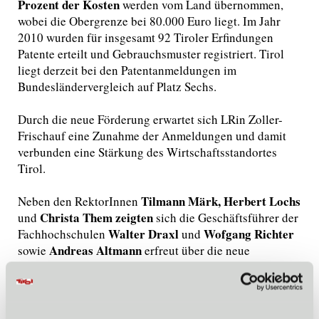
Prozent der Kosten
werden vom Land übernommen,
wobei die Obergrenze bei 80.000 Euro liegt. Im Jahr
2010 wurden für insgesamt 92 Tiroler Erfindungen
Patente erteilt und Gebrauchsmuster registriert. Tirol
liegt derzeit bei den Patentanmeldungen im
Bundesländervergleich auf Platz Sechs.
Durch die neue Förderung erwartet sich LRin Zoller-
Frischauf eine Zunahme der Anmeldungen und damit
verbunden eine Stärkung des Wirtschaftsstandortes
Tirol.
Tilmann Märk, Herbert Lochs
Neben den RektorInnen
Christa Them zeigten
und
sich die Geschäftsführer der
Walter Draxl
Wofgang Richter
Fachhochschulen
und
Andreas Altmann
sowie
erfreut über die neue
Fördermaßnahme: "Dies ist eine Sternstunde für die
Zusammenarbeit zwischen Wissenschaft und
Wirtschaft." Investitionen in Forschung und
Entwicklung würden damit nachhaltig gesichert. So