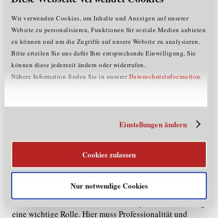
Anstellung, der Weg in die Hotellerie ist leider sehr
schwer. "Hier wünsche ich mir mehr Offenheit von den
Wir verwenden Cookies, um Inhalte und Anzeigen auf unserer
Hoteliers. Wenn die Spülmaschine kaputt ist, dann holt
Website zu personalisieren, Funktionen für soziale Medien anbieten
man auch einen Fachmann. Warum denn nicht für so ein
zu können und um die Zugriffe auf unsere Website zu analysieren.
wichtiges und ernsthaftes Thema wie die Ernährung,
Bitte erteilen Sie uns dafür Ihre entsprechende Einwilligung, Sie
sprich: Gesundheit?", so Anna Purtscher.
können diese jederzeit ändern oder widerrufen.
Datenschutzinformation
Nähere Information finden Sie in unserer
.
Fazit
Abschließend sind sich alle einig. Das Thema
Ernährung (Lebensmittelunverträglichkeit) wird immer
wichtiger und Betriebe, welche sich nicht auf die
Bedürfnisse ihrer Gäste einstellen, werden am Markt
Einstellungen ändern
auf große Schwierigkeiten stoßen. Hier ist eine sensible
Auseinandersetzung und die professionelle Einbindung
Cookies zulassen
von Experten erforderlich. Die beiden Ausbildungen,
Lehre und Diätologie, müssen näher zusammenrücken,
damit Vertrauen und Wissen aufgebaut werden kann.
Nur notwendige Cookies
Gerade beim Thema Gesundheitstourismus, welches in
Tirol immer stärker diskutiert wird, spielt die Ernährung
eine wichtige Rolle. Hier muss Professionalität und