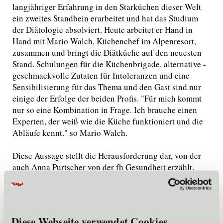
langjähriger Erfahrung in den Starküchen dieser Welt
ein zweites Standbein erarbeitet und hat das Studium
der Diätologie absolviert. Heute arbeitet er Hand in
Hand mit Mario Walch, Küchenchef im Alpenresort,
zusammen und bringt die Diätküche auf den neuesten
Stand. Schulungen für die Küchenbrigade, alternative -
geschmackvolle Zutaten für Intoleranzen und eine
Sensibilisierung für das Thema und den Gast sind nur
einige der Erfolge der beiden Profis. "Für mich kommt
nur so eine Kombination in Frage. Ich brauche einen
Experten, der weiß wie die Küche funktioniert und die
Abläufe kennt." so Mario Walch.
Diese Aussage stellt die Herausforderung dar, von der
auch Anna Purtscher von der fh Gesundheit erzählt.
Ihre AbsolventenInnen haben großes Interesse in der
Hotellerie zu arbeiten, leider sieht die Realität schlecht
aus. Oft finden DiätologenInnen ausschließlich in
Kliniken, Krankenhäusern oder Kurzentren eine
Diese Webseite verwendet Cookies